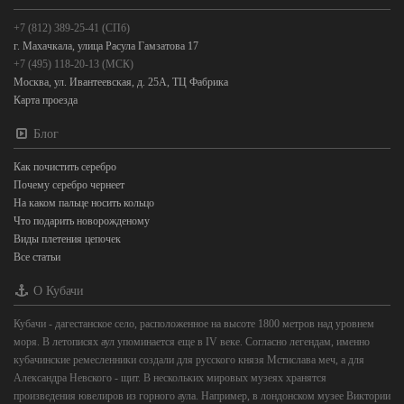
+7 (812) 389-25-41 (СПб)
г. Махачкала, улица Расула Гамзатова 17
+7 (495) 118-20-13 (МСК)
Москва, ул. Ивантеевская, д. 25А, ТЦ Фабрика
Карта проезда
Блог
Как почистить серебро
Почему серебро чернеет
На каком пальце носить кольцо
Что подарить новорожденому
Виды плетения цепочек
Все статьи
О Кубачи
Кубачи - дагестанское село, расположенное на высоте 1800 метров над уровнем
моря. В летописях аул упоминается еще в IV веке. Согласно легендам, именно
кубачинские ремесленники создали для русского князя Мстислава меч, а для
Александра Невского - щит. В нескольких мировых музеях хранятся
произведения ювелиров из горного аула. Например, в лондонском музее Виктории