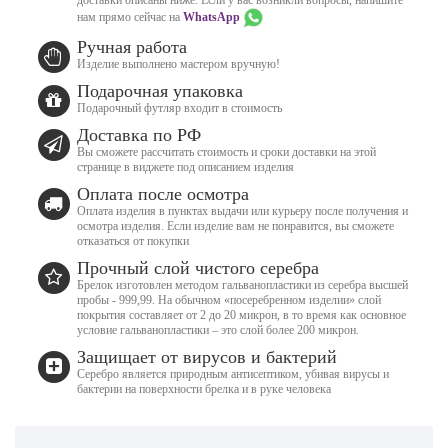
нам прямо сейчас на
WhatsApp
Ручная работа
Изделие выполнено мастером вручную!
Подарочная упаковка
Подарочный футляр входит в стоимость
Доставка по РФ
Вы сможете рассчитать стоимость и сроки доставки на этой
странице в виджете под описанием изделия
Оплата после осмотра
Оплата изделия в пунктах выдачи или курьеру после получения и
осмотра изделия. Если изделие вам не понравится, вы сможете
отказаться от покупки
Прочный слой чистого серебра
Брелок изготовлен методом гальванопластики из серебра высшей
пробы - 999,99. На обычном «посеребренном изделии» слой
покрытия составляет от 2 до 20 микрон, в то время как основное
условие гальванопластики – это слой более 200 микрон.
Защищает от вирусов и бактерий
Серебро является природным антисептиком, убивая вирусы и
бактерии на поверхности брелка и в руке человека