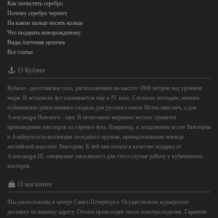
Как почистить серебро
Почему серебро чернеет
На каком пальце носить кольцо
Что подарить новорожденому
Виды плетения цепочек
Все статьи
О Кубачи
Кубачи - дагестанское село, расположенное на высоте 1800 метров над уровнем
моря. В летописях аул упоминается еще в IV веке. Согласно легендам, именно
кубачинские ремесленники создали для русского князя Мстислава меч, а для
Александра Невского - щит. В нескольких мировых музеях хранятся
произведения ювелиров из горного аула. Например, в лондонском музее Виктории
и Альберта есть коллекция холодного оружия, принадлежавшая некогда
английской королеве Виктории. К ней она попала в качестве подарка от
Александра III, специально заказавшего для этого случая работу у кубачинских
мастеров.
О магазине
Мы расположены в центре Санкт-Петербурга. Осуществляем курьерскую
доставку по вашему адресу. Оплата происходит после осмотра изделия. Гарантия