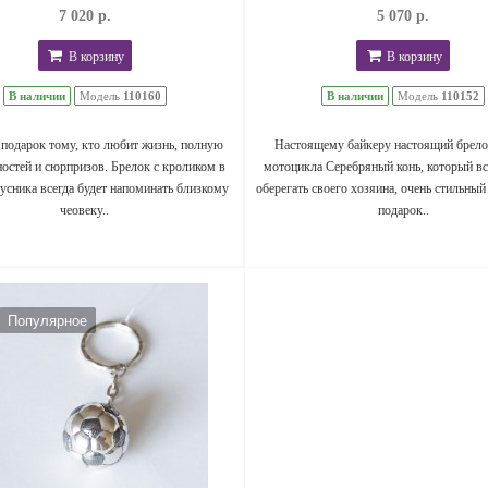
7 020 р.
5 070 р.
В корзину
В корзину
В наличии
Модель
110160
В наличии
Модель
110152
подарок тому, кто любит жизнь, полную
Настоящему байкеру настоящий брело
остей и сюрпризов. Брелок с кроликом в
мотоцикла Серебряный конь, который вс
усника всегда будет напоминать близкому
оберегать своего хозяина, очень стильный
чеовеку..
подарок..
Популярное