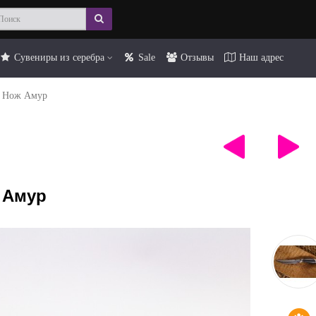
Сувениры из серебра
Sale
Отзывы
Наш адрес
Нож Амур
 Амур