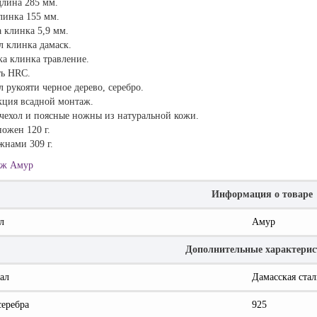
длина 285 мм.
линка 155 мм.
 клинка 5,9 мм.
л клинка дамаск.
а клинка травление.
ть HRC.
 рукояти черное дерево, серебро.
кция всадной монтаж.
чехол и поясные ножны из натуральной кожи.
ножен 120 г.
жнами 309 г.
ж Амур
Информация о товаре
л
Амур
Дополнительные характери
ал
Дамасская стал
серебра
925