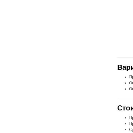
Вар
Пр
Оп
О
Стои
Пр
Пр
Ср