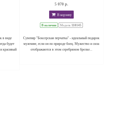
5 070 р.
В корзину
В наличии
Модель
110145
к в виде
Сувенир "Боксерская перчатка" - идеальный подарок
егда будет
мужчине, если он по природе боец. Мужество и сила
 и красивый
отображаются в этом серебряном брелке...