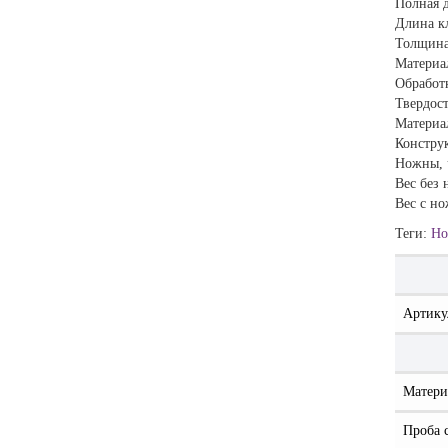
Полная 
Длина к
Толщина
Материа
Обработк
Твердос
Материал
Констру
Ножны, 
Вес без 
Вес с но
Теги:
Но
Артику
Матери
Проба 