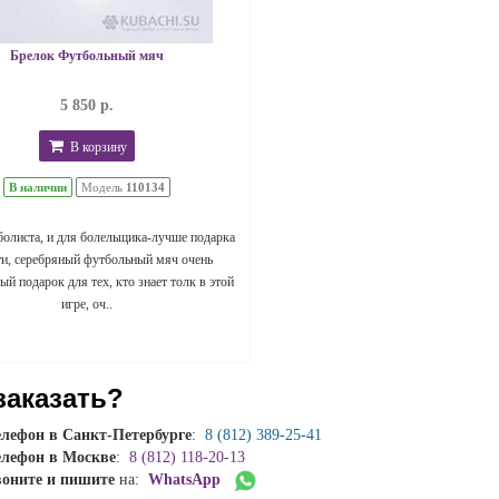
Брелок Футбольный мяч
5 850 р.
В корзину
В наличии
Модель
110134
болиста, и для болельщика-лучше подарка
ти, серебряный футбольный мяч очень
й подарок для тех, кто знает толк в этой
игре, оч..
заказать?
елефон в Санкт-Петербурге
:
8 (812) 389-25-41
елефон в Москве
:
8 (812) 118-20-13
воните и пишите
на:
WhatsApp