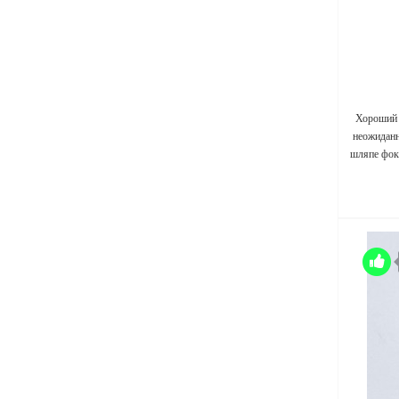
Хороший 
неожиданн
шляпе фок