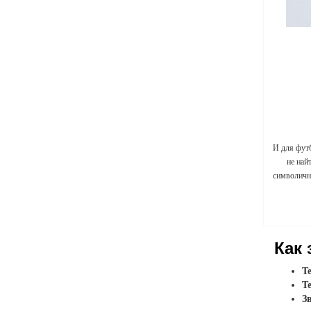
И для фут
не най
символичны
Как 
Т
Т
З