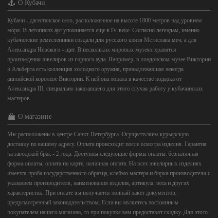
О Кубачи
Кубачи - дагестанское село, расположенное на высоте 1800 метров над уровнем
моря. В летописях аул упоминается еще в IV веке. Согласно легендам, именно
кубачинские ремесленники создали для русского князя Мстислава меч, а для
Александра Невского - щит. В нескольких мировых музеях хранятся
произведения ювелиров из горного аула. Например, в лондонском музее Виктории
и Альберта есть коллекция холодного оружия, принадлежавшая некогда
английской королеве Виктории. К ней она попала в качестве подарка от
Александра III, специально заказавшего для этого случая работу у кубачинских
мастеров.
О магазине
Мы расположены в центре Санкт-Петербурга. Осуществляем курьерскую
доставку по вашему адресу. Оплата происходит после осмотра изделия. Гарантия
на заводской брак - 2 года. Доступны следующие формы оплаты: безналичная
форма оплаты, оплата по карте, наличная оплата. На всех ювелирных изделиях
имеется проба государственного образца, клеймо мастера и бирка производителя с
указанием производителя, наименования изделия, артикула, веса и других
характеристик. При оплате вы получается полный пакет документов,
предусмотренный законодательством. Если вы являетесь постоянным
покупателем нашего магазина, то при покупке вам предоставят скидку. Для этого