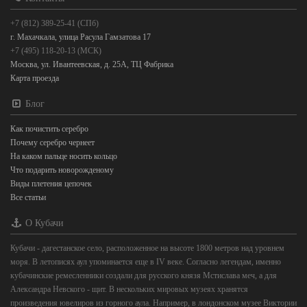
+7 (812) 389-25-41 (СПб)
г. Махачкала, улица Расула Гамзатова 17
+7 (495) 118-20-13 (МСК)
Москва, ул. Ивантеевская, д. 25А, ТЦ Фабрика
Карта проезда
Блог
Как почистить серебро
Почему серебро чернеет
На каком пальце носить кольцо
Что подарить новорожденому
Виды плетения цепочек
Все статьи
О Кубачи
Кубачи - дагестанское село, расположенное на высоте 1800 метров над уровнем
моря. В летописях аул упоминается еще в IV веке. Согласно легендам, именно
кубачинские ремесленники создали для русского князя Мстислава меч, а для
Александра Невского - щит. В нескольких мировых музеях хранятся
произведения ювелиров из горного аула. Например, в лондонском музее Виктории