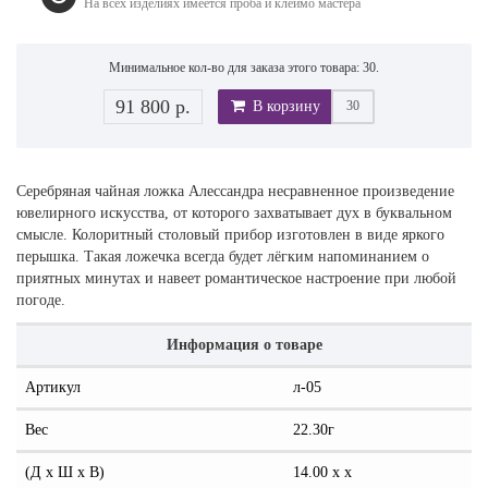
На всех изделиях имеется проба и клеймо мастера
Минимальное кол-во для заказа этого товара: 30.
91 800 р.
В корзину
Серебряная чайная ложка Алессандра несравненное произведение
ювелирного искусства, от которого захватывает дух в буквальном
смысле. Колоритный столовый прибор изготовлен в виде яркого
перышка. Такая ложечка всегда будет лёгким напоминанием о
приятных минутах и навеет романтическое настроение при любой
погоде.
Информация о товаре
Артикул
л-05
Вес
22.30г
(Д x Ш x В)
14.00 x x