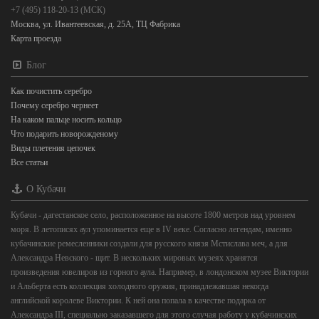
+7 (495) 118-20-13 (МСК)
Москва, ул. Ивантеевская, д. 25А, ТЦ Фабрика
Карта проезда
Блог
Как почистить серебро
Почему серебро чернеет
На каком пальце носить кольцо
Что подарить новорожденому
Виды плетения цепочек
Все статьи
О Кубачи
Кубачи - дагестанское село, расположенное на высоте 1800 метров над уровнем
моря. В летописях аул упоминается еще в IV веке. Согласно легендам, именно
кубачинские ремесленники создали для русского князя Мстислава меч, а для
Александра Невского - щит. В нескольких мировых музеях хранятся
произведения ювелиров из горного аула. Например, в лондонском музее Виктории
и Альберта есть коллекция холодного оружия, принадлежавшая некогда
английской королеве Виктории. К ней она попала в качестве подарка от
Александра III, специально заказавшего для этого случая работу у кубачинских