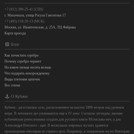
+7 (812) 389-25-41 (СПб)
г. Махачкала, улица Расула Гамзатова 17
+7 (495) 118-20-13 (МСК)
Москва, ул. Ивантеевская, д. 25А, ТЦ Фабрика
Карта проезда
Блог
Как почистить серебро
Почему серебро чернеет
На каком пальце носить кольцо
Что подарить новорожденому
Виды плетения цепочек
Все статьи
О Кубачи
Кубачи - дагестанское село, расположенное на высоте 1800 метров над уровнем
моря. В летописях аул упоминается еще в IV веке. Согласно легендам, именно
кубачинские ремесленники создали для русского князя Мстислава меч, а для
Александра Невского - щит. В нескольких мировых музеях хранятся
произведения ювелиров из горного аула. Например, в лондонском музее Виктории