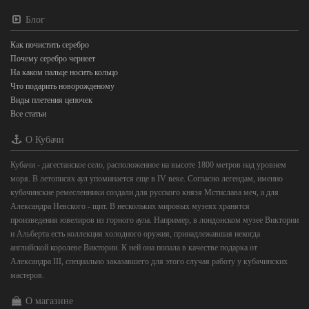
Блог
Как почистить серебро
Почему серебро чернеет
На каком пальце носить кольцо
Что подарить новорожденому
Виды плетения цепочек
Все статьи
О Кубачи
Кубачи - дагестанское село, расположенное на высоте 1800 метров над уровнем
моря. В летописях аул упоминается еще в IV веке. Согласно легендам, именно
кубачинские ремесленники создали для русского князя Мстислава меч, а для
Александра Невского - щит. В нескольких мировых музеях хранятся
произведения ювелиров из горного аула. Например, в лондонском музее Виктории
и Альберта есть коллекция холодного оружия, принадлежавшая некогда
английской королеве Виктории. К ней она попала в качестве подарка от
Александра III, специально заказавшего для этого случая работу у кубачинских
мастеров.
О магазине