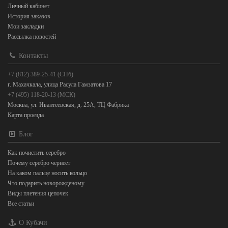
Личный кабинет
История заказов
Мои закладки
Рассылка новостей
Контакты
+7 (812) 389-25-41 (СПб)
г. Махачкала, улица Расула Гамзатова 17
+7 (495) 118-20-13 (МСК)
Москва, ул. Ивантеевская, д. 25А, ТЦ Фабрика
Карта проезда
Блог
Как почистить серебро
Почему серебро чернеет
На каком пальце носить кольцо
Что подарить новорожденому
Виды плетения цепочек
Все статьи
О Кубачи