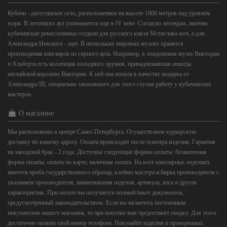
Кубачи - дагестанское село, расположенное на высоте 1800 метров над уровнем
моря. В летописях аул упоминается еще в IV веке. Согласно легендам, именно
кубачинские ремесленники создали для русского князя Мстислава меч, а для
Александра Невского - щит. В нескольких мировых музеях хранятся
произведения ювелиров из горного аула. Например, в лондонском музее Виктории
и Альберта есть коллекция холодного оружия, принадлежавшая некогда
английской королеве Виктории. К ней она попала в качестве подарка от
Александра III, специально заказавшего для этого случая работу у кубачинских
мастеров.
О магазине
Мы расположены в центре Санкт-Петербурга. Осуществляем курьерскую
доставку по вашему адресу. Оплата происходит после осмотра изделия. Гарантия
на заводской брак - 2 года. Доступны следующие формы оплаты: безналичная
форма оплаты, оплата по карте, наличная оплата. На всех ювелирных изделиях
имеется проба государственного образца, клеймо мастера и бирка производителя с
указанием производителя, наименования изделия, артикула, веса и других
характеристик. При оплате вы получается полный пакет документов,
предусмотренный законодательством. Если вы являетесь постоянным
покупателем нашего магазина, то при покупке вам предоставят скидку. Для этого
достаточно назвать свой номер телефона. Покупайте изделия в проверенных