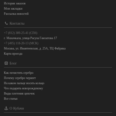
История заказов
Мои закладки
Рассылка новостей
Контакты
+7 (812) 389-25-41 (СПб)
г. Махачкала, улица Расула Гамзатова 17
+7 (495) 118-20-13 (МСК)
Москва, ул. Ивантеевская, д. 25А, ТЦ Фабрика
Карта проезда
Блог
Как почистить серебро
Почему серебро чернеет
На каком пальце носить кольцо
Что подарить новорожденому
Виды плетения цепочек
Все статьи
О Кубачи