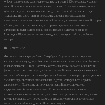
Кубачи - дагестанское село, расположенное на высоте 1800 метров над уровнем
моря. В летописях аул упоминается еще в IV веке. Согласно легендам, именно
кубачинские ремесленники создали для русского князя Мстислава меч, а для
Александра Невского - щит. В нескольких мировых музеях хранятся
произведения ювелиров из горного аула. Например, в лондонском музее Виктории
и Альберта есть коллекция холодного оружия, принадлежавшая некогда
английской королеве Виктории. К ней она попала в качестве подарка от
Александра III, специально заказавшего для этого случая работу у кубачинских
мастеров.
О магазине
Мы расположены в центре Санкт-Петербурга. Осуществляем курьерскую
доставку по вашему адресу. Оплата происходит после осмотра изделия. Гарантия
на заводской брак - 2 года. Доступны следующие формы оплаты: безналичная
форма оплаты, оплата по карте, наличная оплата. На всех ювелирных изделиях
имеется проба государственного образца, клеймо мастера и бирка производителя с
указанием производителя, наименования изделия, артикула, веса и других
характеристик. При оплате вы получается полный пакет документов,
предусмотренный законодательством. Если вы являетесь постоянным
покупателем нашего магазина, то при покупке вам предоставят скидку. Для этого
достаточно назвать свой номер телефона. Покупайте изделия в проверенных
местах - остерегайтесь подделок. Приятных покупок!