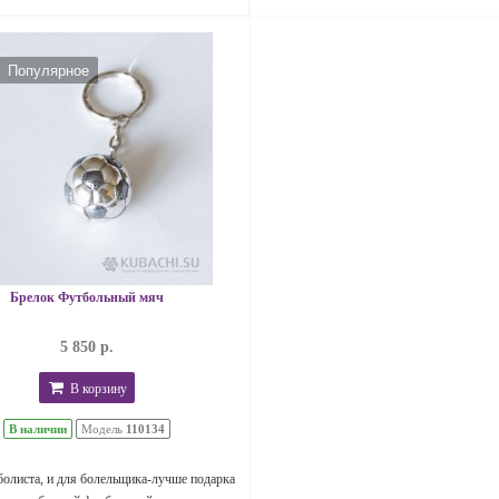
Популярное
Брелок Футбольный мяч
5 850 р.
В корзину
В наличии
Модель
110134
болиста, и для болельщика-лучше подарка