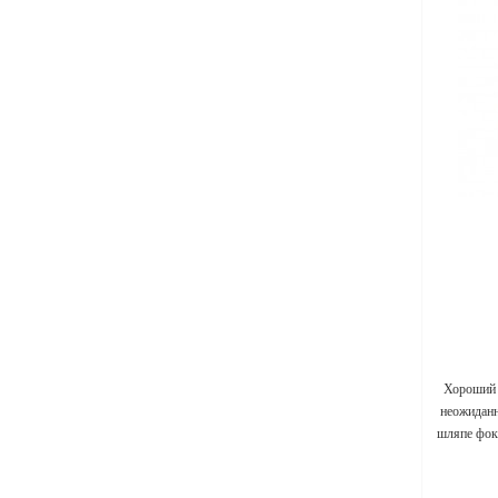
Хороший 
неожиданн
шляпе фок