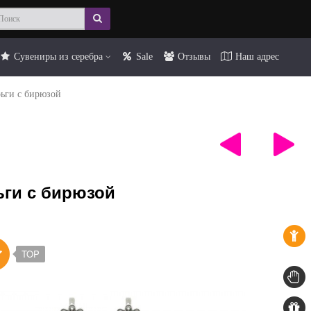
Сувениры из серебра
Sale
Отзывы
Наш адрес
ьги с бирюзой
ьги с бирюзой
TOP