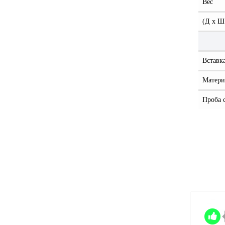
Вес
(Д x Ш
Вставк
Матери
Проба 