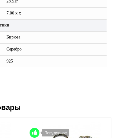
28.51г
7.00 x x
стики
Бирюза
Серебро
925
овары
Популярное