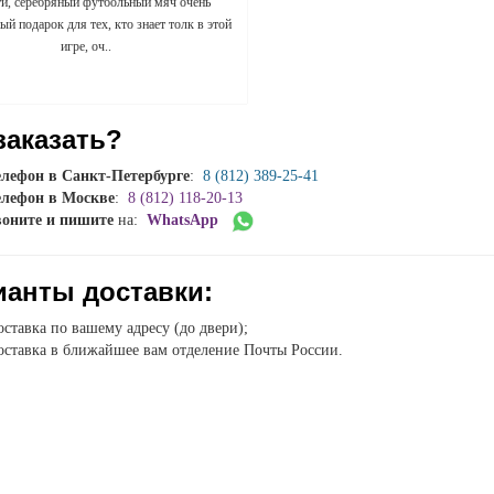
ти, серебряный футбольный мяч очень
й подарок для тех, кто знает толк в этой
игре, оч..
заказать?
елефон в Санкт-Петербурге
:
8 (812) 389-25-41
елефон в Москве
:
8 (812) 118-20-13
воните и пишите
на:
WhatsApp
ианты доставки:
ставка по вашему адресу (до двери);
ставка в ближайшее вам отделение Почты России.