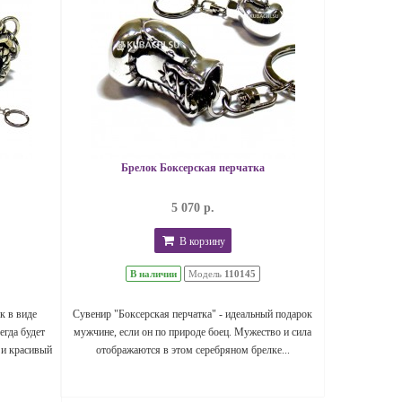
Брелок Боксерская перчатка
5 070 р.
В корзину
В наличии
Модель
110145
к в виде
Сувенир "Боксерская перчатка" - идеальный подарок
егда будет
мужчине, если он по природе боец. Мужество и сила
 и красивый
отображаются в этом серебряном брелке...