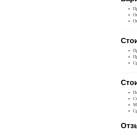
Пр
Оп
О
Стои
Пр
Пр
Ср
Стои
П
Ст
Мы
Ср
Отз