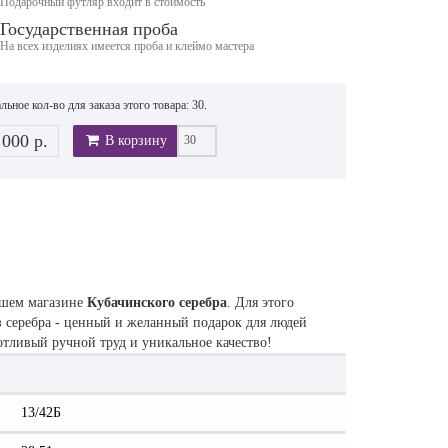
Подарочный футляр входит в стоимость
Государственная проба
На всех изделиях имеется проба и клеймо мастера
ьное кол-во для заказа этого товара: 30.
 000 р.
В корзину
ашем магазине
Кубачинского серебра
. Для этого
з серебра - ценный и желанный подарок для людей
потливый ручной труд и уникальное качество!
13/42Б