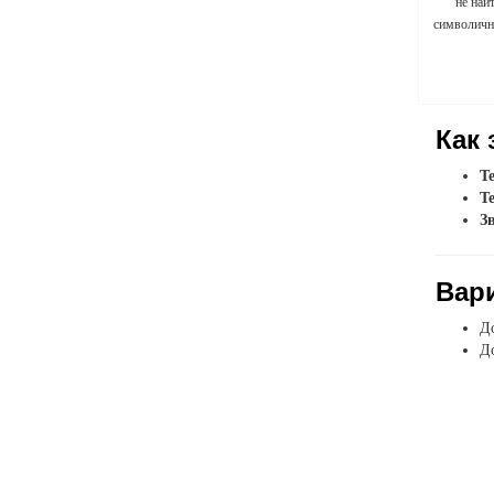
не най
символичны
Как 
Т
Т
З
Вар
До
До