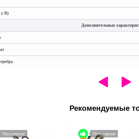
 x В)
Дополнительные характери
а
ал
серебра
Рекомендуемые т
Популярное
Популярное