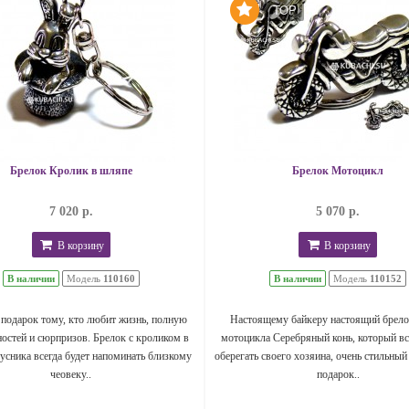
TOP
Брелок Кролик в шляпе
Брелок Мотоцикл
7 020 р.
5 070 р.
В корзину
В корзину
В наличии
Модель
110160
В наличии
Модель
110152
подарок тому, кто любит жизнь, полную
Настоящему байкеру настоящий брело
остей и сюрпризов. Брелок с кроликом в
мотоцикла Серебряный конь, который вс
усника всегда будет напоминать близкому
оберегать своего хозяина, очень стильный
чеовеку..
подарок..