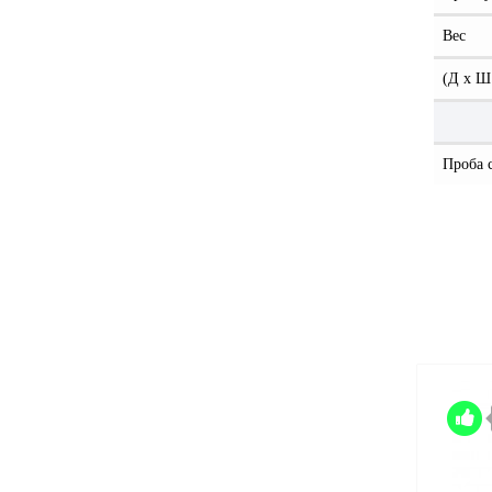
Вес
(Д x Ш
Проба 