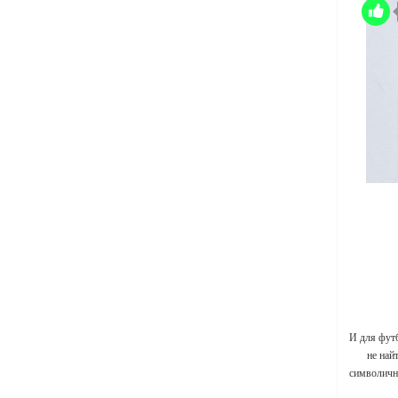
И для фут
не най
символичны