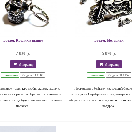
Брелок Кролик в шляпе
Брелок Мотоцикл
7 020 р.
5 070 р.
В корзину
В корзину
В наличии
Модель
110160
В наличии
Модель
110152
подарок тому, кто любит жизнь, полную
Настоящему байкеру настоящий брело
остей и сюрпризов. Брелок с кроликом в
мотоцикла Серебряный конь, который вс
усника всегда будет напоминать близкому
оберегать своего хозяина, очень стильный
чеовеку..
подарок..