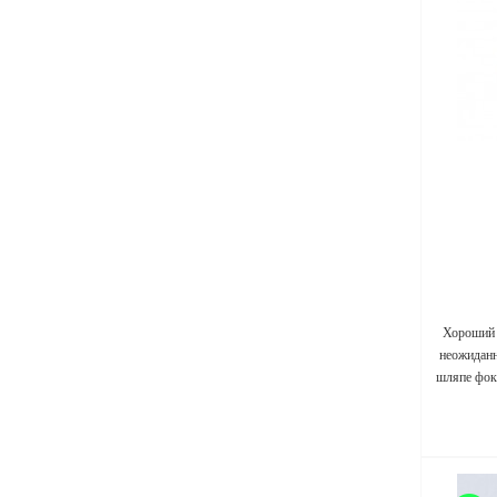
Хороший 
неожиданн
шляпе фок