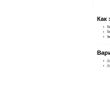
Как 
Т
Т
З
Вар
До
До