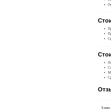
О
Стои
Пр
Пр
Ср
Стои
П
Ст
Мы
Ср
Отз
Елена