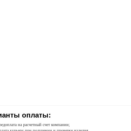
ианты оплаты:
едоплата на расчетный счет компании;
лата курьеру при получении и проверке изделия.