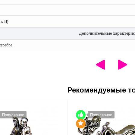
 x В)
Дополнительные характери
серебра
Рекомендуемые т
Популярное
Популярное
TOP