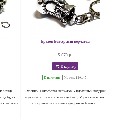
Брелок Боксерская перчатка
5 070 р.
В корзину
В наличии
Модель
110145
к в виде
Сувенир "Боксерская перчатка" - идеальный подарок
егда будет
мужчине, если он по природе боец. Мужество и сила
 и красивый
отображаются в этом серебряном брелке...