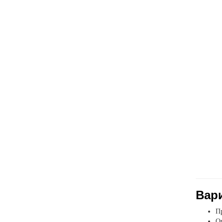
Вар
Пр
Оп