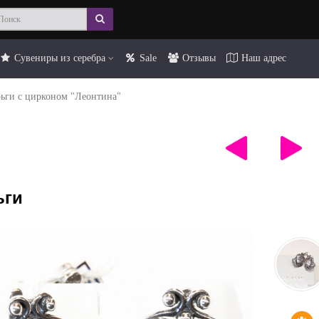
Сувениры из серебра
Sale
Отзывы
Наш адрес
ьги с цирконом "Леонтина"
ьги