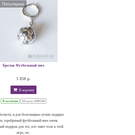
Популярное
Брелок Футбольный мяч
5 850 р.
В корзину
В наличии
Модель
110134
болиста, и для болельщика-лучше подарка
ти, серебряный футбольный мяч очень
й подарок для тех, кто знает толк в этой
игре, оч..