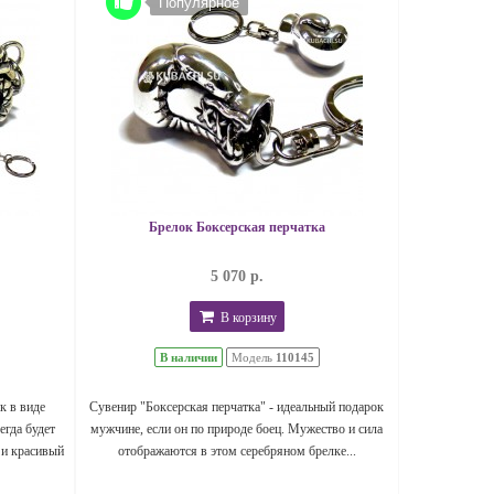
Популярное
Брелок Боксерская перчатка
5 070 р.
В корзину
В наличии
Модель
110145
к в виде
Сувенир "Боксерская перчатка" - идеальный подарок
егда будет
мужчине, если он по природе боец. Мужество и сила
 и красивый
отображаются в этом серебряном брелке...