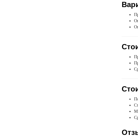
Вар
Пр
Оп
О
Стои
Пр
Пр
Ср
Стои
П
Ст
Мы
Ср
Отз