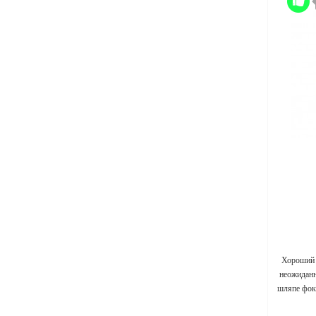
Хороший 
неожиданн
шляпе фок