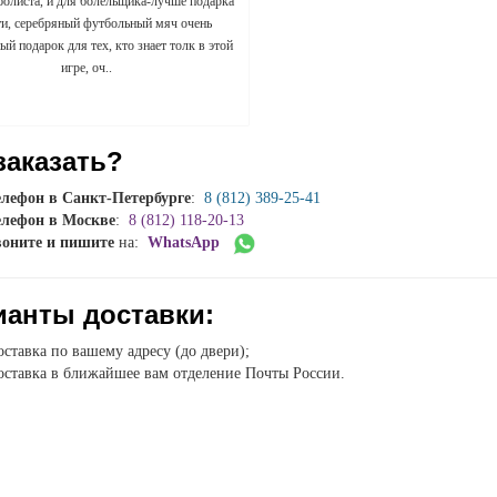
болиста, и для болельщика-лучше подарка
ти, серебряный футбольный мяч очень
й подарок для тех, кто знает толк в этой
игре, оч..
заказать?
елефон в Санкт-Петербурге
:
8 (812) 389-25-41
елефон в Москве
:
8 (812) 118-20-13
воните и пишите
на:
WhatsApp
ианты доставки:
ставка по вашему адресу (до двери);
ставка в ближайшее вам отделение Почты России.