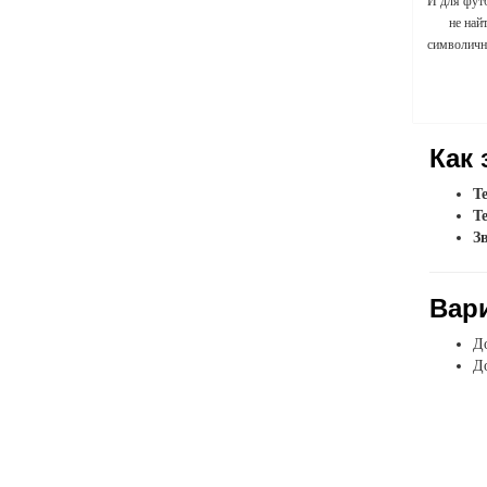
И для фут
не най
символичны
Как 
Т
Т
З
Вар
До
До