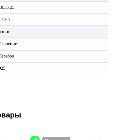
10.35.35
17.92г
стики
Чернение
Серебро
925
овары