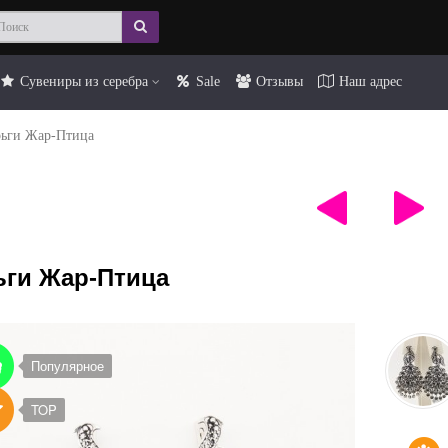
Сувениры из серебра
Sale
Отзывы
Наш адрес
рьги Жар-Птица
ьги Жар-Птица
Популярное
TOP