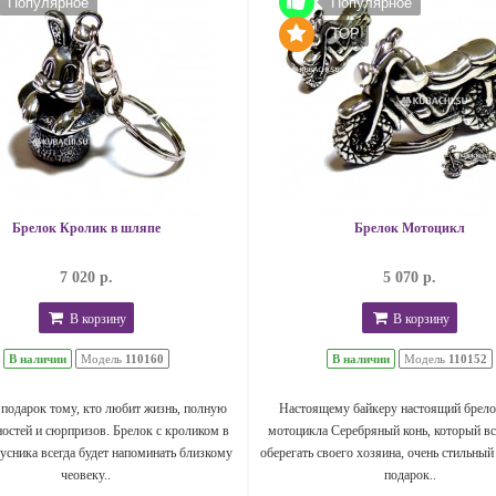
Популярное
Популярное
TOP
Брелок Кролик в шляпе
Брелок Мотоцикл
7 020 р.
5 070 р.
В корзину
В корзину
В наличии
Модель
110160
В наличии
Модель
110152
подарок тому, кто любит жизнь, полную
Настоящему байкеру настоящий брело
остей и сюрпризов. Брелок с кроликом в
мотоцикла Серебряный конь, который вс
усника всегда будет напоминать близкому
оберегать своего хозяина, очень стильный
чеовеку..
подарок..