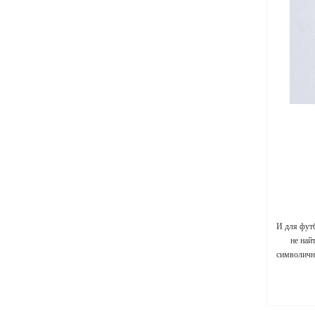
И для фут
не най
символичны