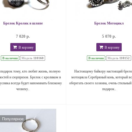
Брелок Кролик в шляпе
Брелок Мотоцикл
7 020 р.
5 070 р.
В корзину
В корзину
В наличии
Модель
110160
В наличии
Модель
110152
подарок тому, кто любит жизнь, полную
Настоящему байкеру настоящий брело
остей и сюрпризов. Брелок с кроликом в
мотоцикла Серебряный конь, который вс
усника всегда будет напоминать близкому
оберегать своего хозяина, очень стильный
чеовеку..
подарок..
Популярное