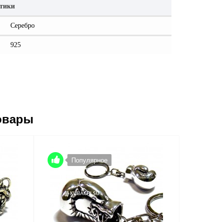
стики
Серебро
925
овары
Популярное