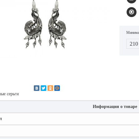
Минимал
210
ные серьги
Информация о товаре
л