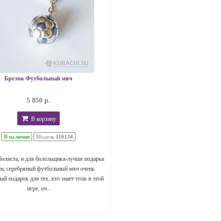
Брелок Футбольный мяч
5 850 р.
В корзину
В наличии
Модель
110134
болиста, и для болельщика-лучше подарка
ти, серебряный футбольный мяч очень
й подарок для тех, кто знает толк в этой
игре, оч..