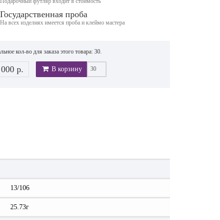
Подарочный футляр входит в стоимость
Государственная проба
На всех изделиях имеется проба и клеймо мастера
ьное кол-во для заказа этого товара: 30.
 000 р.
В корзину
13/106
25.73г