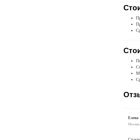
Стои
Пр
Пр
Ср
Стои
П
Ст
Мы
Ср
Отз
Елена
Москва
Спаси