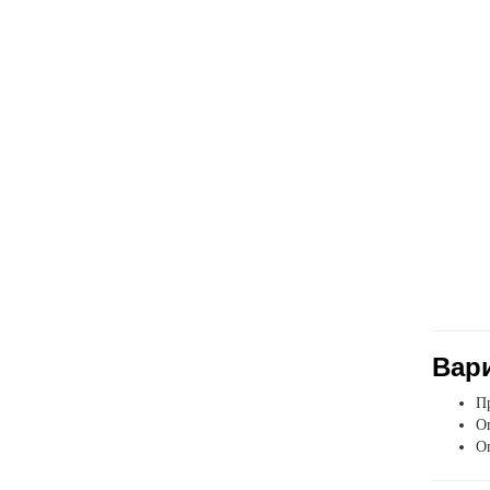
Вар
Пр
Оп
О