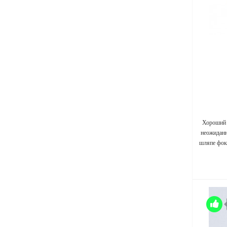
Хороший 
неожиданн
шляпе фок