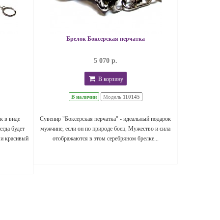
Брелок Боксерская перчатка
5 070 р.
В корзину
В наличии
Модель
110145
к в виде
Сувенир "Боксерская перчатка" - идеальный подарок
егда будет
мужчине, если он по природе боец. Мужество и сила
 и красивый
отображаются в этом серебряном брелке...