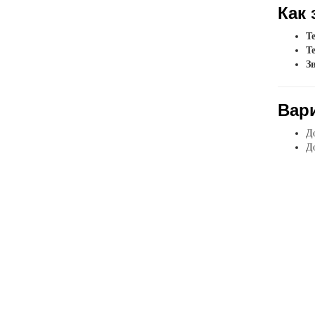
Как 
Т
Т
З
Вар
До
До