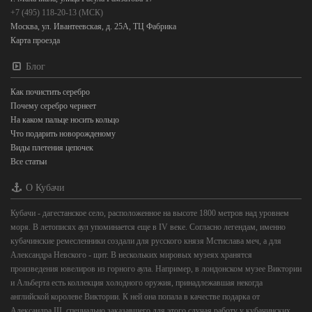
+7 (495) 118-20-13 (МСК)
Москва, ул. Ивантеевская, д. 25А, ТЦ Фабрика
Карта проезда
Блог
Как почистить серебро
Почему серебро чернеет
На каком пальце носить кольцо
Что подарить новорожденому
Виды плетения цепочек
Все статьи
О Кубачи
Кубачи - дагестанское село, расположенное на высоте 1800 метров над уровнем
моря. В летописях аул упоминается еще в IV веке. Согласно легендам, именно
кубачинские ремесленники создали для русского князя Мстислава меч, а для
Александра Невского - щит. В нескольких мировых музеях хранятся
произведения ювелиров из горного аула. Например, в лондонском музее Виктории
и Альберта есть коллекция холодного оружия, принадлежавшая некогда
английской королеве Виктории. К ней она попала в качестве подарка от
Александра III, специально заказавшего для этого случая работу у кубачинских