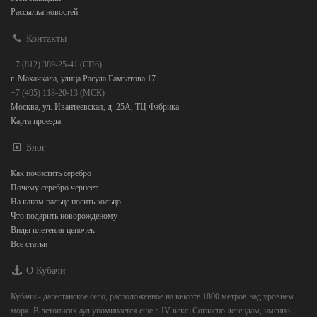
Рассылка новостей
Контакты
+7 (812) 389-25-41 (СПб)
г. Махачкала, улица Расула Гамзатова 17
+7 (495) 118-20-13 (МСК)
Москва, ул. Ивантеевская, д. 25А, ТЦ Фабрика
Карта проезда
Блог
Как почистить серебро
Почему серебро чернеет
На каком пальце носить кольцо
Что подарить новорожденому
Виды плетения цепочек
Все статьи
О Кубачи
Кубачи - дагестанское село, расположенное на высоте 1800 метров над уровнем
моря. В летописях аул упоминается еще в IV веке. Согласно легендам, именно