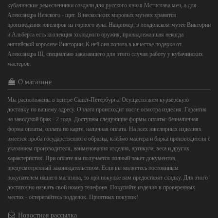
кубачинские ремесленники создали для русского князя Мстислава меч, а для
Александра Невского - щит. В нескольких мировых музеях хранятся
произведения ювелиров из горного аула. Например, в лондонском музее Виктории
и Альберта есть коллекция холодного оружия, принадлежавшая некогда
английской королеве Виктории. К ней она попала в качестве подарка от
Александра III, специально заказавшего для этого случая работу у кубачинских
мастеров.
О магазине
Мы расположены в центре Санкт-Петербурга. Осуществляем курьерскую
доставку по вашему адресу. Оплата происходит после осмотра изделия. Гарантия
на заводской брак - 2 года. Доступны следующие формы оплаты: безналичная
форма оплаты, оплата по карте, наличная оплата. На всех ювелирных изделиях
имеется проба государственного образца, клеймо мастера и бирка производителя с
указанием производителя, наименования изделия, артикула, веса и других
характеристик. При оплате вы получается полный пакет документов,
предусмотренный законодательством. Если вы являетесь постоянным
покупателем нашего магазина, то при покупке вам предоставят скидку. Для этого
достаточно назвать свой номер телефона. Покупайте изделия в проверенных
местах - остерегайтесь подделок. Приятных покупок!
Новостная рассылка