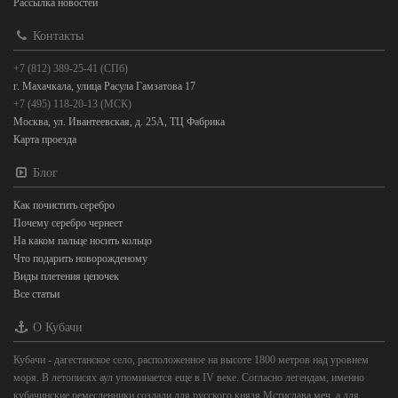
Рассылка новостей
Контакты
+7 (812) 389-25-41 (СПб)
г. Махачкала, улица Расула Гамзатова 17
+7 (495) 118-20-13 (МСК)
Москва, ул. Ивантеевская, д. 25А, ТЦ Фабрика
Карта проезда
Блог
Как почистить серебро
Почему серебро чернеет
На каком пальце носить кольцо
Что подарить новорожденому
Виды плетения цепочек
Все статьи
О Кубачи
Кубачи - дагестанское село, расположенное на высоте 1800 метров над уровнем
моря. В летописях аул упоминается еще в IV веке. Согласно легендам, именно
кубачинские ремесленники создали для русского князя Мстислава меч, а для