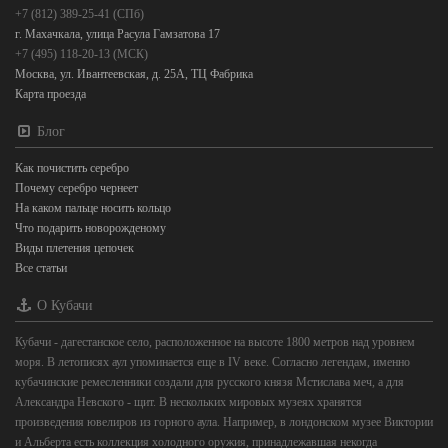
+7 (812) 389-25-41 (СПб)
г. Махачкала, улица Расула Гамзатова 17
+7 (495) 118-20-13 (МСК)
Москва, ул. Ивантеевская, д. 25А, ТЦ Фабрика
Карта проезда
Блог
Как почистить серебро
Почему серебро чернеет
На каком пальце носить кольцо
Что подарить новорожденому
Виды плетения цепочек
Все статьи
О Кубачи
Кубачи - дагестанское село, расположенное на высоте 1800 метров над уровнем
моря. В летописях аул упоминается еще в IV веке. Согласно легендам, именно
кубачинские ремесленники создали для русского князя Мстислава меч, а для
Александра Невского - щит. В нескольких мировых музеях хранятся
произведения ювелиров из горного аула. Например, в лондонском музее Виктории
и Альберта есть коллекция холодного оружия, принадлежавшая некогда