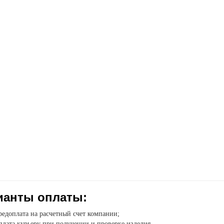
ианты оплаты:
едоплата на расчетный счет компании;
лата курьеру при получении и проверке изделия.