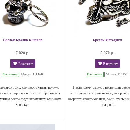
Брелок Кролик в шляпе
Брелок Мотоцикл
7 020 р.
5 070 р.
В корзину
В корзину
В наличии
Модель
110160
В наличии
Модель
110152
подарок тому, кто любит жизнь, полную
Настоящему байкеру настоящий брело
остей и сюрпризов. Брелок с кроликом в
мотоцикла Серебряный конь, который вс
усника всегда будет напоминать близкому
оберегать своего хозяина, очень стильный
чеовеку..
подарок..