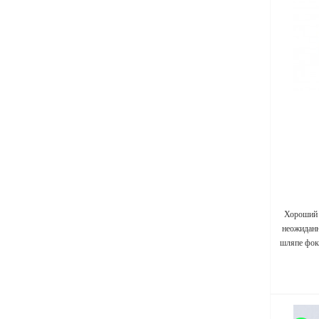
Хороший 
неожиданн
шляпе фок