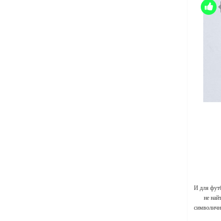
И для фут
не най
символичны