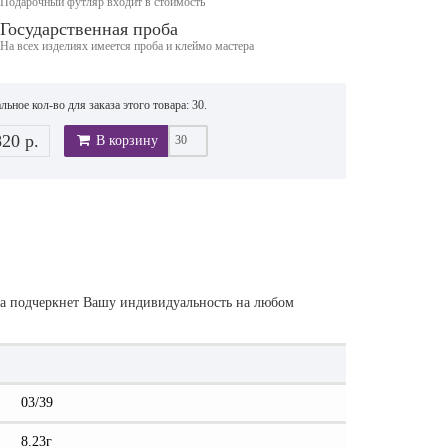
Подарочный футляр входит в стоимость
Государственная проба
На всех изделиях имеется проба и клеймо мастера
ьное кол-во для заказа этого товара: 30.
820 р.
В корзину
она подчеркнет Вашу индивидуальность на любом
03/39
8.23г