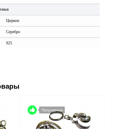
стики
Циркон
Серебро
925
овары
Популярное