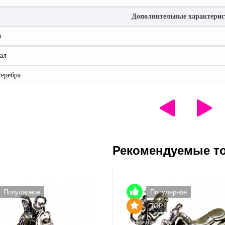
Дополнительные характери
а
ал
серебра
Рекомендуемые т
Популярное
Популярное
TOP