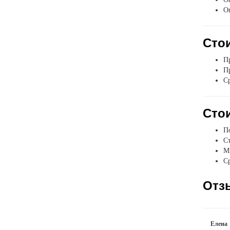
О
Стои
Пр
Пр
Ср
Стои
П
Ст
Мы
Ср
Отз
Елена