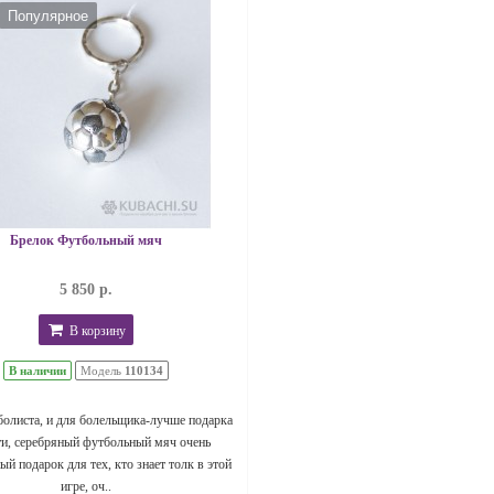
Популярное
Брелок Футбольный мяч
5 850 р.
В корзину
В наличии
Модель
110134
болиста, и для болельщика-лучше подарка
ти, серебряный футбольный мяч очень
й подарок для тех, кто знает толк в этой
игре, оч..