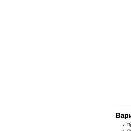
Вар
Пр
Оп