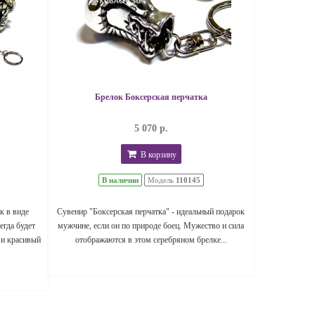
Брелок Боксерская перчатка
5 070 р.
В корзину
В наличии
Модель
110145
к в виде
Сувенир "Боксерская перчатка" - идеальный подарок
егда будет
мужчине, если он по природе боец. Мужество и сила
 и красивый
отображаются в этом серебряном брелке...