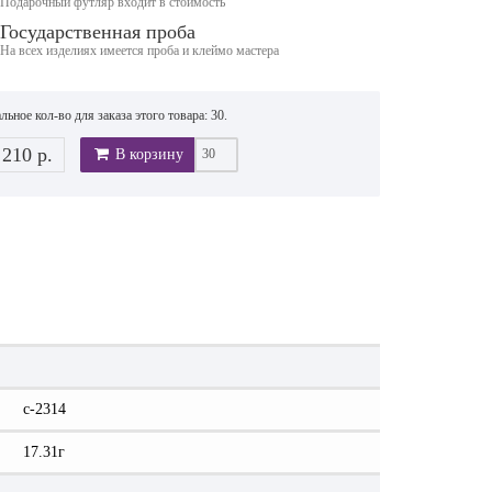
Подарочный футляр входит в стоимость
Государственная проба
На всех изделиях имеется проба и клеймо мастера
ьное кол-во для заказа этого товара: 30.
 210 р.
В корзину
c-2314
17.31г