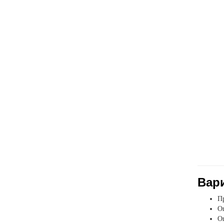
Вар
Пр
Оп
О