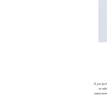
И для фут
не най
символичны