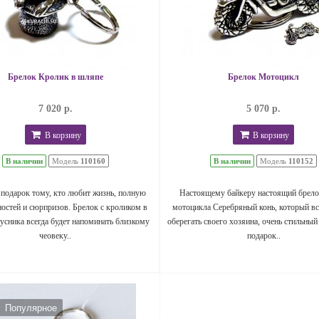
Брелок Кролик в шляпе
Брелок Мотоцикл
7 020 р.
5 070 р.
В корзину
В корзину
В наличии
Модель
110160
В наличии
Модель
110152
подарок тому, кто любит жизнь, полную
Настоящему байкеру настоящий брело
остей и сюрпризов. Брелок с кроликом в
мотоцикла Серебряный конь, который вс
усника всегда будет напоминать близкому
оберегать своего хозяина, очень стильный
чеовеку..
подарок..
Популярное