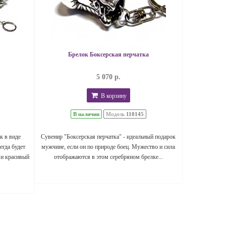
Брелок Боксерская перчатка
5 070 р.
В корзину
В наличии
Модель
110145
к в виде
Сувенир "Боксерская перчатка" - идеальный подарок
егда будет
мужчине, если он по природе боец. Мужество и сила
 и красивый
отображаются в этом серебряном брелке...