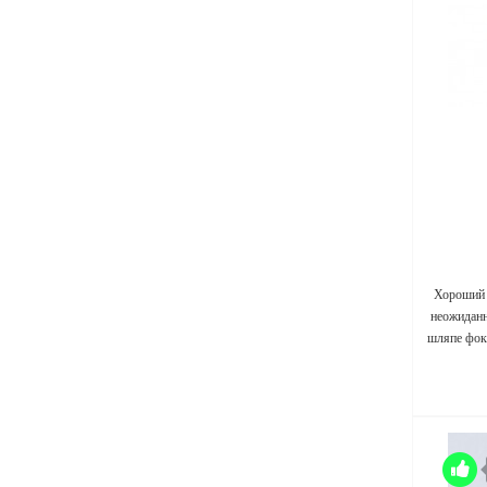
Хороший 
неожиданн
шляпе фок