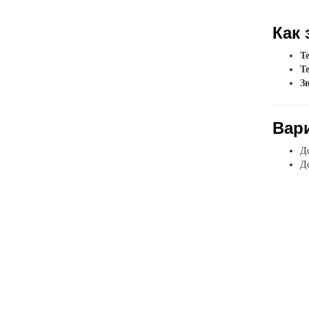
Как 
Т
Т
З
Вар
До
До