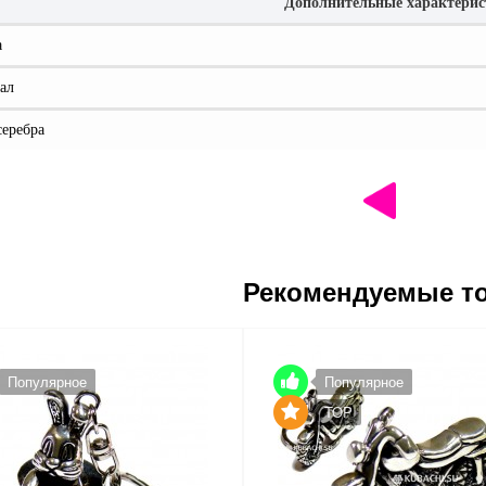
Дополнительные характери
а
ал
серебра
Рекомендуемые т
Популярное
Популярное
TOP