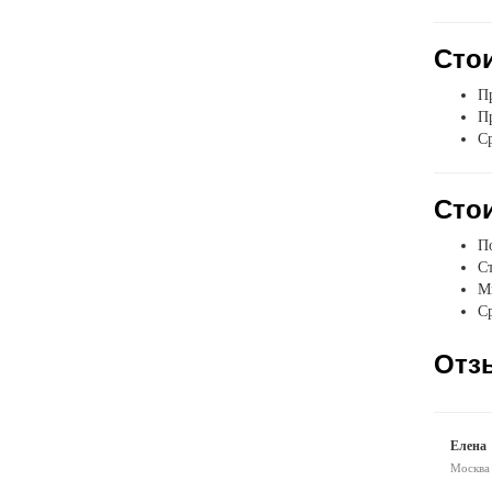
Стои
Пр
Пр
Ср
Стои
П
Ст
Мы
Ср
Отз
Елена
Москва