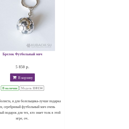
Брелок Футбольный мяч
5 850 р.
В корзину
В наличии
Модель
110134
болиста, и для болельщика-лучше подарка
ти, серебряный футбольный мяч очень
й подарок для тех, кто знает толк в этой
игре, оч..