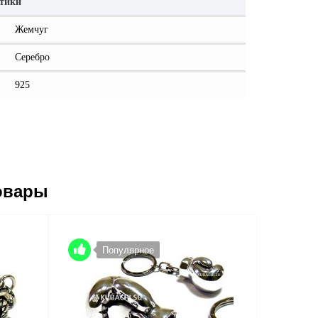
стики
Жемчуг
Серебро
925
овары
Популярное