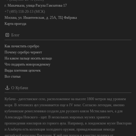
г. Махачкала, улица Расула Гамзатова 17
+7 (495) 118-20-13 (МСК)
Москва, ул. Ивантеевская, д. 25А, ТЦ Фабрика
Карта проезда
Блог
Как почистить серебро
Почему серебро чернеет
На каком пальце носить кольцо
Что подарить новорожденому
Виды плетения цепочек
Все статьи
О Кубачи
Кубачи - дагестанское село, расположенное на высоте 1800 метров над уровнем
моря. В летописях аул упоминается еще в IV веке. Согласно легендам, именно
кубачинские ремесленники создали для русского князя Мстислава меч, а для
Александра Невского - щит. В нескольких мировых музеях хранятся
произведения ювелиров из горного аула. Например, в лондонском музее Виктории
и Альберта есть коллекция холодного оружия, принадлежавшая некогда
английской королеве Виктории. К ней она попала в качестве подарка от