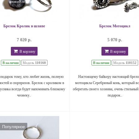
Брелок Кролик в шляпе
Брелок Мотоцикл
7 020 р.
5 070 р.
В корзину
В корзину
В наличии
Модель
110160
В наличии
Модель
110152
подарок тому, кто любит жизнь, полную
Настоящему байкеру настоящий брело
остей и сюрпризов. Брелок с кроликом в
мотоцикла Серебряный конь, который вс
усника всегда будет напоминать близкому
оберегать своего хозяина, очень стильный
чеовеку..
подарок..
Популярное