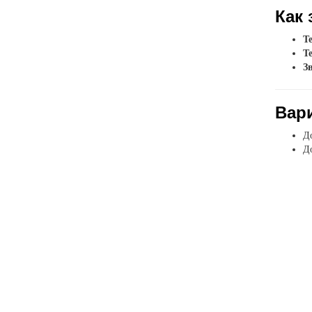
Как 
Т
Т
З
Вар
До
До