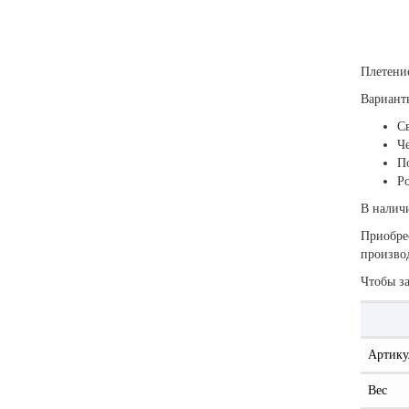
Плетение
Вариант
Св
Ч
По
Р
В налич
Приобрес
произво
Чтобы за
Артику
Вес