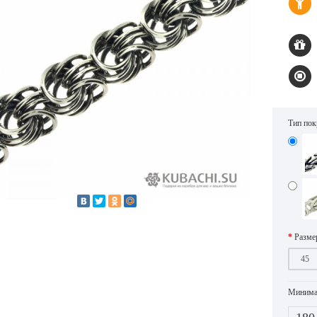
Тип по
Разме
Минимал