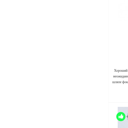
Хороший 
неожиданн
шляпе фок