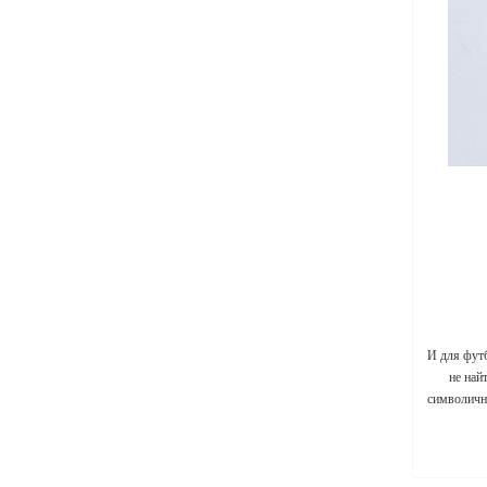
И для фут
не най
символичны