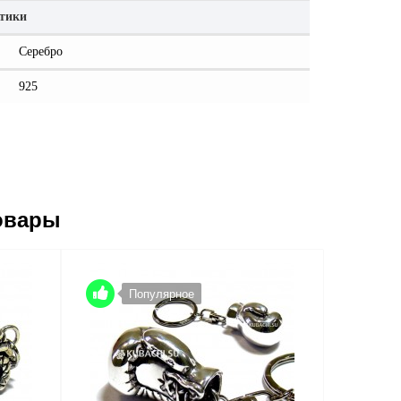
стики
Серебро
925
овары
Популярное