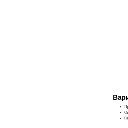
Вар
Пр
Оп
О