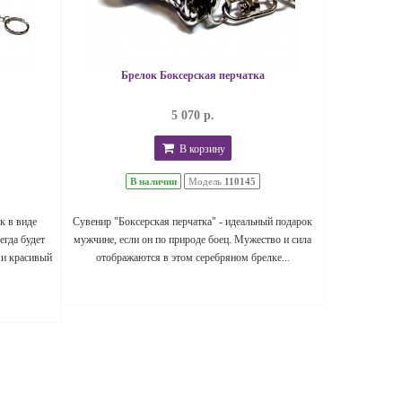
Брелок Боксерская перчатка
5 070 р.
В корзину
В наличии
Модель
110145
к в виде
Сувенир "Боксерская перчатка" - идеальный подарок
егда будет
мужчине, если он по природе боец. Мужество и сила
 и красивый
отображаются в этом серебряном брелке...