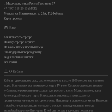
г. Махачкала, улица Расула Гамзатова 17
+7 (495) 118-20-13 (МСК)
Москва, ул. Ивантеевская, д. 25А, ТЦ Фабрика
Карта проезда
Блог
Как почистить серебро
Почему серебро чернеет
На каком пальце носить кольцо
Что подарить новорожденому
Виды плетения цепочек
Все статьи
О Кубачи
Кубачи - дагестанское село, расположенное на высоте 1800 метров над уровнем
моря. В летописях аул упоминается еще в IV веке. Согласно легендам, именно
кубачинские ремесленники создали для русского князя Мстислава меч, а для
Александра Невского - щит. В нескольких мировых музеях хранятся
произведения ювелиров из горного аула. Например, в лондонском музее Виктории
и Альберта есть коллекция холодного оружия, принадлежавшая некогда
английской королеве Виктории. К ней она попала в качестве подарка от