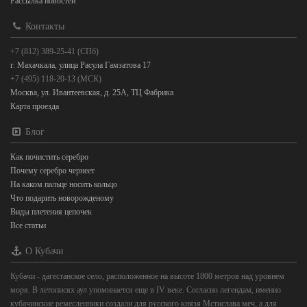
Рассылка новостей
Контакты
+7 (812) 389-25-41 (СПб)
г. Махачкала, улица Расула Гамзатова 17
+7 (495) 118-20-13 (МСК)
Москва, ул. Ивантеевская, д. 25А, ТЦ Фабрика
Карта проезда
Блог
Как почистить серебро
Почему серебро чернеет
На каком пальце носить кольцо
Что подарить новорожденому
Виды плетения цепочек
Все статьи
О Кубачи
Кубачи - дагестанское село, расположенное на высоте 1800 метров над уровнем
моря. В летописях аул упоминается еще в IV веке. Согласно легендам, именно
кубачинские ремесленники создали для русского князя Мстислава меч, а для