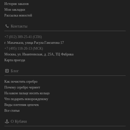
История заказов
Мои закладки
Рассылка новостей
Контакты
+7 (812) 389-25-41 (СПб)
г. Махачкала, улица Расула Гамзатова 17
+7 (495) 118-20-13 (МСК)
Москва, ул. Ивантеевская, д. 25А, ТЦ Фабрика
Карта проезда
Блог
Как почистить серебро
Почему серебро чернеет
На каком пальце носить кольцо
Что подарить новорожденому
Виды плетения цепочек
Все статьи
О Кубачи