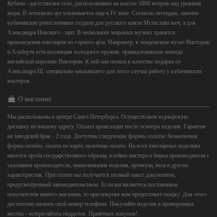
Кубачи - дагестанское село, расположенное на высоте 1800 метров над уровнем
моря. В летописях аул упоминается еще в IV веке. Согласно легендам, именно
кубачинские ремесленники создали для русского князя Мстислава меч, а для
Александра Невского - щит. В нескольких мировых музеях хранятся
произведения ювелиров из горного аула. Например, в лондонском музее Виктории
и Альберта есть коллекция холодного оружия, принадлежавшая некогда
английской королеве Виктории. К ней она попала в качестве подарка от
Александра III, специально заказавшего для этого случая работу у кубачинских
мастеров.
О магазине
Мы расположены в центре Санкт-Петербурга. Осуществляем курьерскую
доставку по вашему адресу. Оплата происходит после осмотра изделия. Гарантия
на заводской брак - 2 года. Доступны следующие формы оплаты: безналичная
форма оплаты, оплата по карте, наличная оплата. На всех ювелирных изделиях
имеется проба государственного образца, клеймо мастера и бирка производителя с
указанием производителя, наименования изделия, артикула, веса и других
характеристик. При оплате вы получается полный пакет документов,
предусмотренный законодательством. Если вы являетесь постоянным
покупателем нашего магазина, то при покупке вам предоставят скидку. Для этого
достаточно назвать свой номер телефона. Покупайте изделия в проверенных
местах - остерегайтесь подделок. Приятных покупок!