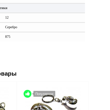
стики
12
Серебро
875
овары
Популярное