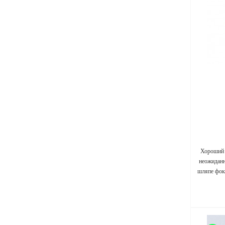
Хороший 
неожиданн
шляпе фок