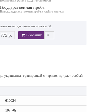
Подарочный футляр входит в стоимость
Государственная проба
На всех изделиях имеется проба и клеймо мастера
ьное кол-во для заказа этого товара: 30.
 775 р.
В корзину
ца, украшенная гравировкой с чернью, придаст особый
610024
107.70г