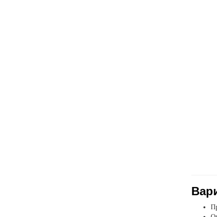
Вар
Пр
Оп