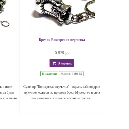
Брелок Боксерская перчатка
5 070 р.
В корзину
В наличии
Модель
110145
к в виде
Сувенир "Боксерская перчатка" - идеальный подарок
егда будет
мужчине, если он по природе боец. Мужество и сила
 и красивый
отображаются в этом серебряном брелке...