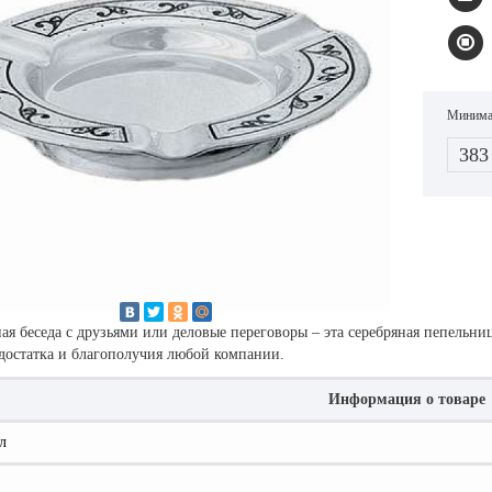
Минимал
383
я беседа с друзьями или деловые переговоры – эта серебряная пепельни
достатка и благополучия любой компании.
Информация о товаре
л