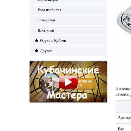
Рога изобилия
Статуэтки
Шкатулки
Оружие Кубачи
Другое
Неспешна
оттенок 
Артику
Вес