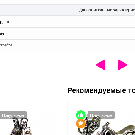
Дополнительные характери
р, см
ал
серебра
Рекомендуемые т
Популярное
Популярное
TOP