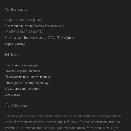
Контакты
+7 (812) 389-25-41 (СПб)
г. Махачкала, улица Расула Гамзатова 17
+7 (495) 118-20-13 (МСК)
Москва, ул. Ивантеевская, д. 25А, ТЦ Фабрика
Карта проезда
Блог
Как почистить серебро
Почему серебро чернеет
На каком пальце носить кольцо
Что подарить новорожденому
Виды плетения цепочек
Все статьи
О Кубачи
Кубачи - дагестанское село, расположенное на высоте 1800 метров над уровнем
моря. В летописях аул упоминается еще в IV веке. Согласно легендам, именно
кубачинские ремесленники создали для русского князя Мстислава меч, а для