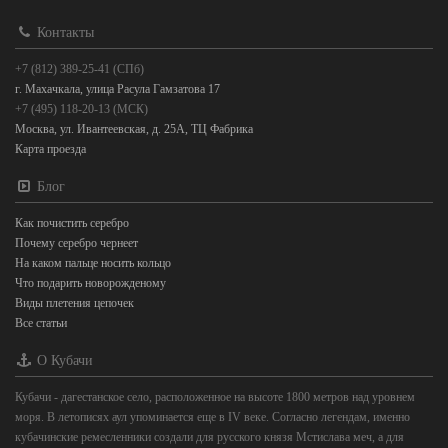
Контакты
+7 (812) 389-25-41 (СПб)
г. Махачкала, улица Расула Гамзатова 17
+7 (495) 118-20-13 (МСК)
Москва, ул. Ивантеевская, д. 25А, ТЦ Фабрика
Карта проезда
Блог
Как почистить серебро
Почему серебро чернеет
На каком пальце носить кольцо
Что подарить новорожденому
Виды плетения цепочек
Все статьи
О Кубачи
Кубачи - дагестанское село, расположенное на высоте 1800 метров над уровнем
моря. В летописях аул упоминается еще в IV веке. Согласно легендам, именно
кубачинские ремесленники создали для русского князя Мстислава меч, а для