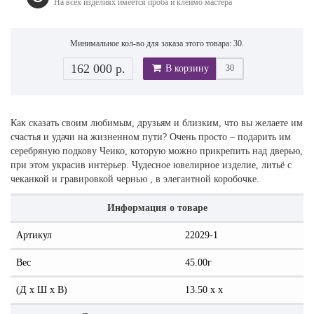
На всех изделиях имеется проба и клеймо мастера
Минимальное кол-во для заказа этого товара: 30.
162 000 р.
В корзину
Как сказать своим любимым, друзьям и близким, что вы желаете им
счастья и удачи на жизненном пути? Очень просто – подарить им
серебряную подкову Чеико, которую можно прикрепить над дверью,
при этом украсив интерьер. Чудесное ювелирное изделие, литьё с
чеканкой и гравировкой чернью , в элегантной коробочке.
Информация о товаре
Артикул
22029-1
Вес
45.00г
(Д x Ш x В)
13.50 x x