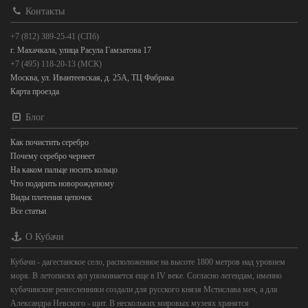
Контакты
+7 (812) 389-25-41 (СПб)
г. Махачкала, улица Расула Гамзатова 17
+7 (495) 118-20-13 (МСК)
Москва, ул. Ивантеевская, д. 25А, ТЦ Фабрика
Карта проезда
Блог
Как почистить серебро
Почему серебро чернеет
На каком пальце носить кольцо
Что подарить новорожденому
Виды плетения цепочек
Все статьи
О Кубачи
Кубачи - дагестанское село, расположенное на высоте 1800 метров над уровнем
моря. В летописях аул упоминается еще в IV веке. Согласно легендам, именно
кубачинские ремесленники создали для русского князя Мстислава меч, а для
Александра Невского - щит. В нескольких мировых музеях хранятся