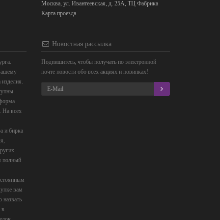
Москва, ул. Ивантеевская, д. 25А, ТЦ Фабрика
Карта проезда
Новостная рассылка
урга.
Подпишитесь, чтобы получать по электронной
вашему
почте новости обо всех акциях и новинках!
 изделия.
ступны
 форма
. На всех
а и бирка
я,
других
я полный
постоянным
купке вам
о назвать
 в
елок.