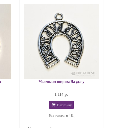
а
Маленькая подкова На удачу
1 114 р.
В корзину
Код товара:
п-411