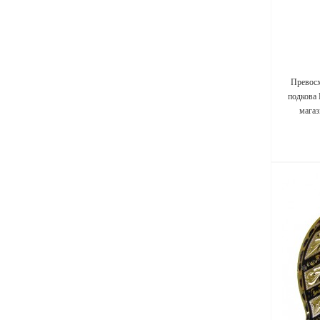
Превосх
подкова 
магаз