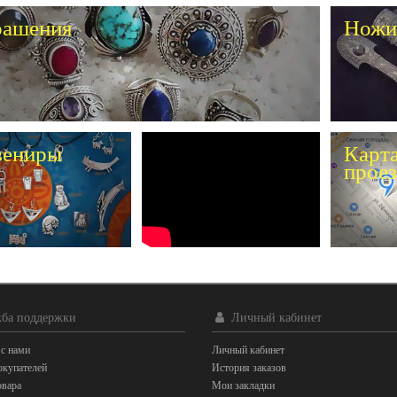
рашения
Ножи
вениры
Карт
проез
ба поддержки
Личный кабинет
 с нами
Личный кабинет
купателей
История заказов
овара
Мои закладки