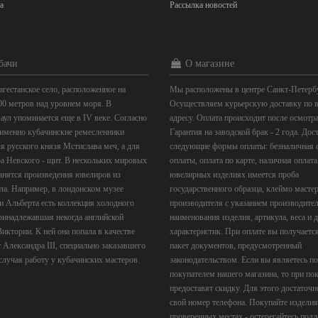
а
Рассылка новостей
бачи
О магазине
агестанское село, расположенное на
Мы расположены в центре Санкт-Петерб
00 метров над уровнем моря. В
Осуществляем курьерскую доставку по 
аул упоминается еще в IV веке. Согласно
адресу. Оплата происходит после осмотра
 именно кубачинские ремесленники
Гарантия на заводской брак - 2 года. До
я русского князя Мстислава меч, а для
следующие формы оплаты: безналичная
а Невского - щит. В нескольких мировых
оплаты, оплата по карте, наличная оплата
анятся произведения ювелиров из
ювелирных изделиях имеется проба
ула. Например, в лондонском музее
государственного образца, клеймо мастер
и Альберта есть коллекция холодного
производителя с указанием производител
ринадлежавшая некогда английской
наименования изделия, артикула, веса и 
иктории. К ней она попала в качестве
характеристик. При оплате вы получаетс
 Александра III, специально заказавшего
пакет документов, предусмотренный
случая работу у кубачинских мастеров.
законодательством. Если вы являетесь 
покупателем нашего магазина, то при по
предоставят скидку. Для этого достаточн
свой номер телефона. Покупайте изделия
проверенных местах - остерегайтесь подд