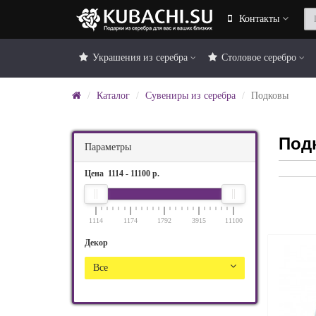
Контакты
Украшения из серебра
Столовое серебро
Каталог
Сувениры из серебра
Подковы
Подк
Параметры
Цена
1114
-
11100
р.
1114
1174
1792
3915
11100
Декор
Все