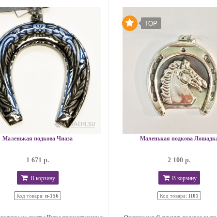
TOP
Маленькая подкова Чиаза
Маленькая подкова Лошадк
1 671 р.
2 100 р.
В корзину
В корзину
Код товара:
п-156
Код товара:
П01