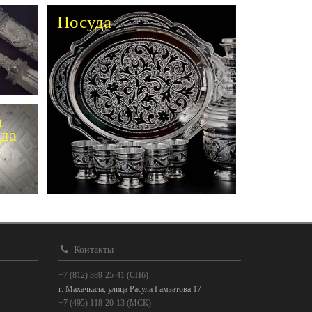
Посуда
а
да
Контакты
+7 (812) 389-25-41 (СПб)
г. Махачкала, улица Расула Гамзатова 17
+7 (495) 118-20-13 (МСК)