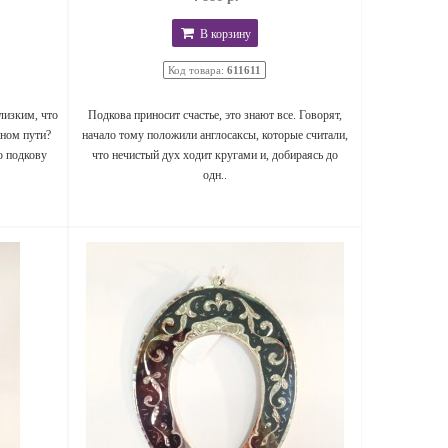
В корзину
Код товара:
611611
лизким, что
Подкова приносит счастье, это знают все. Говорят,
нном пути?
начало тому положили англосаксы, которые считали,
ю подкову
что нечистый дух ходит кругами и, добираясь до
одн..