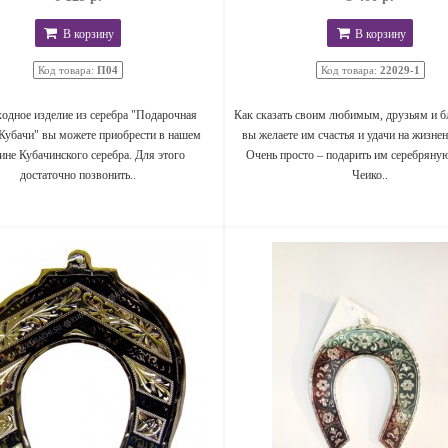
В корзину
В корзину
Код товара:
П04
Код товара:
22029-1
одное изделие из серебра "Подарочная
Как сказать своим любимым, друзьям и б
Кубачи" вы можете приобрести в нашем
вы желаете им счастья и удачи на жизне
ине Кубачинского серебра. Для этого
Очень просто – подарить им серебряну
достаточно позвонить..
Чеико..