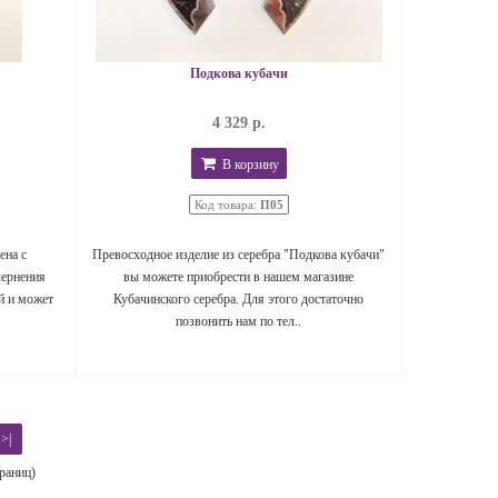
Подкова кубачи
4 329 р.
В корзину
Код товара:
П05
ена с
Превосходное изделие из серебра "Подкова кубачи"
чернения
вы можете приобрести в нашем магазине
й и может
Кубачинского серебра. Для этого достаточно
позвонить нам по тел..
>|
траниц)