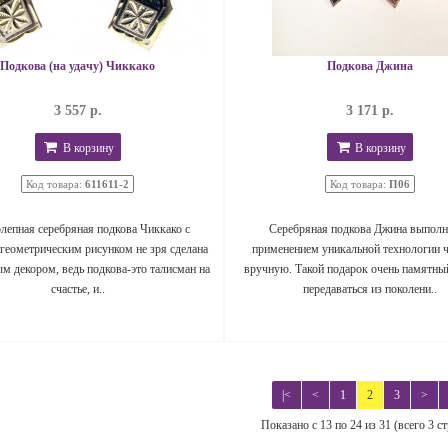
Подкова (на удачу) Чиккако
Подкова Джина
3 557 р.
3 171 р.
В корзину
В корзину
Код товара:
611611-2
Код товара:
П06
лепная серебряная подкова Чиккако с
Серебряная подкова Джина выполн
геометрическим рисунком не зря сделана
применением уникальной технологии 
м декором, ведь подкова-это талисман на
вручную. Такой подарок очень памятны
счастье, и..
передаваться из поколени..
|<
<
1
2
3
>
Показано с 13 по 24 из 31 (всего 3 с