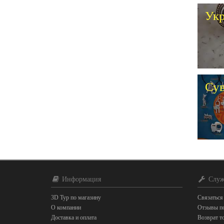
Ук
Су
Информация
Служ
3D Тур по магазину
Связаться
О компании
Отзывы по
Доставка и оплата
Возврат т