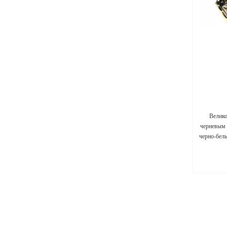
Велико
черневым 
черно-белы