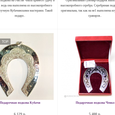
подкова на счастье Чиаза принесет удачу в
Оригинальный сувенир-подарок выпо
 ведь она выполнена из высокопробного
высокопробного серебра. Серебряная под
вручную Кубачинскими мастерами. Такой
оригинальна, так как на не1 выполнена и
подаро..
гравиров..
TOP
Подарочная подкова Кубачи
Подарочная подкова Чеико
6 129 р.
5 400 р.