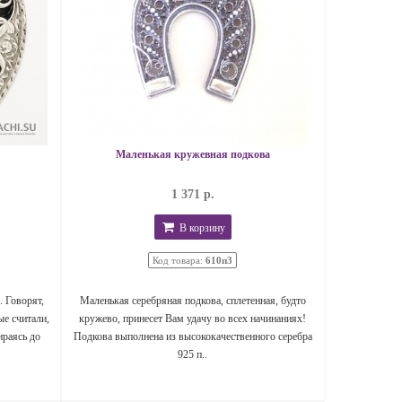
Маленькая кружевная подкова
1 371 р.
В корзину
Код товара:
610п3
. Говорят,
Маленькая серебряная подкова, сплетенная, будто
ые считали,
кружево, принесет Вам удачу во всех начинаниях!
ираясь до
Подкова выполнена из высококачественного серебра
925 п..