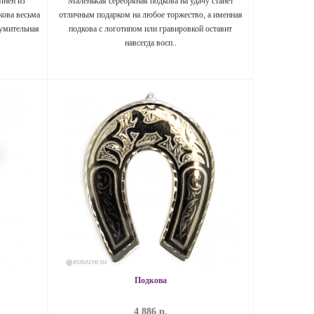
лнен из
Маленькая серебряная подкова на удачу станет
кова весьма
отличным подарком на любое торжество, а именная
зумительная
подкова с логотипом или гравировкой оставит
навсегда восп..
Подкова
4 886 р.