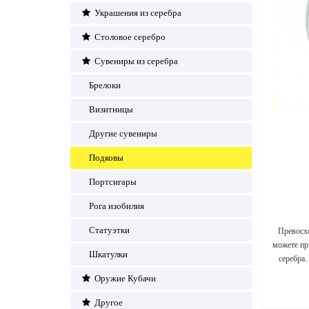
Украшения из серебра
Столовое серебро
Сувениры из серебра
Брелоки
Визитницы
Другие сувениры
Подковы
Портсигары
Рога изобилия
Статуэтки
Превосхо
можете пр
Шкатулки
серебра.
Оружие Кубачи
Другое