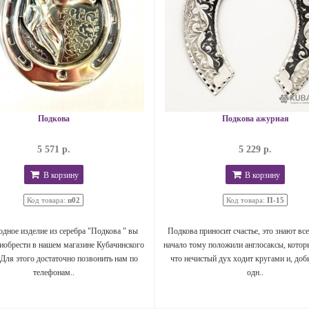
Подкова
Подкова ажурная
5 571 р.
5 229 р.
В корзину
В корзину
Код товара:
п02
Код товара:
П-15
дное изделие из серебра "Подкова " вы
Подкова приносит счастье, это знают все
иобрести в нашем магазине Кубачинского
начало тому положили англосаксы, котор
 Для этого достаточно позвонить нам по
что нечистый дух ходит кругами и, доб
телефонам..
одн..