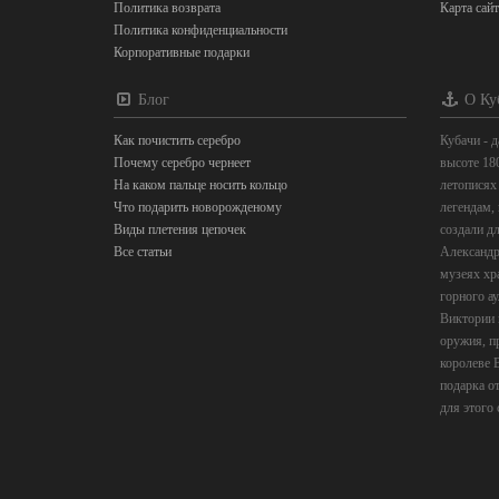
Политика возврата
Карта сайт
Политика конфиденциальности
Корпоративные подарки
Блог
О Ку
Как почистить серебро
Кубачи - д
Почему серебро чернеет
высоте 18
На каком пальце носить кольцо
летописях 
Что подарить новорожденому
легендам,
Виды плетения цепочек
создали дл
Все статьи
Александр
музеях хр
горного а
Виктории 
оружия, п
королеве В
подарка от
для этого 