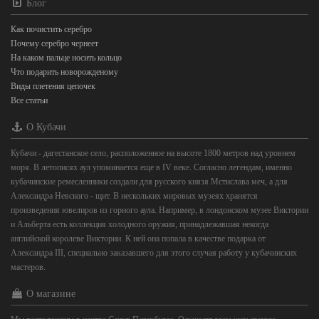
Блог
Как почистить серебро
Почему серебро чернеет
На каком пальце носить кольцо
Что подарить новорожденому
Виды плетения цепочек
Все статьи
О Кубачи
Кубачи - дагестанское село, расположенное на высоте 1800 метров над уровнем
моря. В летописях аул упоминается еще в IV веке. Согласно легендам, именно
кубачинские ремесленники создали для русского князя Мстислава меч, а для
Александра Невского - щит. В нескольких мировых музеях хранятся
произведения ювелиров из горного аула. Например, в лондонском музее Виктории
и Альберта есть коллекция холодного оружия, принадлежавшая некогда
английской королеве Виктории. К ней она попала в качестве подарка от
Александра III, специально заказавшего для этого случая работу у кубачинских
мастеров.
О магазине