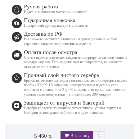
Ручная работа
Изделие выполнено мастером вручную!
Подарочная упаковка
Подарочный футляр входит в стоимость
Доставка по РФ
Вы сможете рассчитать стоимость и сроки доставки на этой
странице в виджете под описанием изделия
Оплата после осмотра
Оплата изделия в пунктах выдачи или курьеру после получения и
осмотра изделия. Если изделие вам не понравится, вы сможете
отказаться от покупки
Прочный слой чистого серебра
Брелок изготовлен методом гальванопластики из серебра высшей
пробы - 999,99. На обычном «посеребренном изделии» слой
покрытия составляет от 2 до 20 микрон, в то время как основное
условие гальванопластики – это слой более 200 микрон.
Защищает от вирусов и бактерий
Серебро является природным антисептиком, убивая вирусы и
бактерии на поверхности брелка и в руке человека
5 460 р.
В корзину