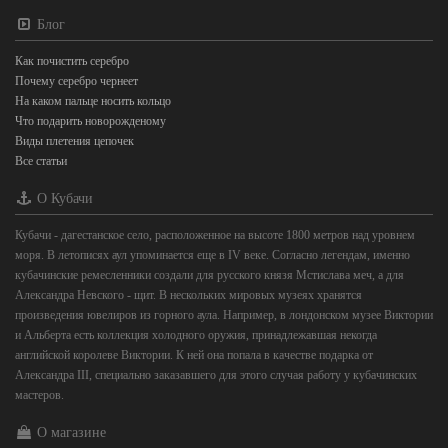
Блог
Как почистить серебро
Почему серебро чернеет
На каком пальце носить кольцо
Что подарить новорожденому
Виды плетения цепочек
Все статьи
О Кубачи
Кубачи - дагестанское село, расположенное на высоте 1800 метров над уровнем
моря. В летописях аул упоминается еще в IV веке. Согласно легендам, именно
кубачинские ремесленники создали для русского князя Мстислава меч, а для
Александра Невского - щит. В нескольких мировых музеях хранятся
произведения ювелиров из горного аула. Например, в лондонском музее Виктории
и Альберта есть коллекция холодного оружия, принадлежавшая некогда
английской королеве Виктории. К ней она попала в качестве подарка от
Александра III, специально заказавшего для этого случая работу у кубачинских
мастеров.
О магазине