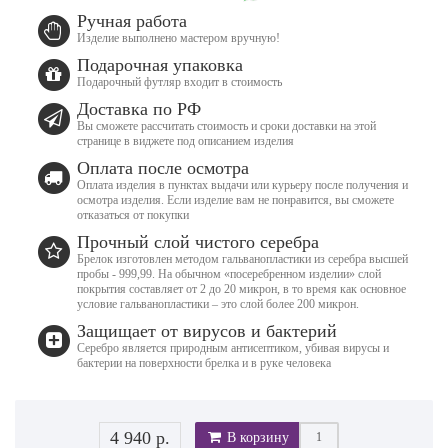
Ручная работа
Изделие выполнено мастером вручную!
Подарочная упаковка
Подарочный футляр входит в стоимость
Доставка по РФ
Вы сможете рассчитать стоимость и сроки доставки на этой
странице в виджете под описанием изделия
Оплата после осмотра
Оплата изделия в пунктах выдачи или курьеру после получения и
осмотра изделия. Если изделие вам не понравится, вы сможете
отказаться от покупки
Прочный слой чистого серебра
Брелок изготовлен методом гальванопластики из серебра высшей
пробы - 999,99. На обычном «посеребренном изделии» слой
покрытия составляет от 2 до 20 микрон, в то время как основное
условие гальванопластики – это слой более 200 микрон.
Защищает от вирусов и бактерий
Серебро является природным антисептиком, убивая вирусы и
бактерии на поверхности брелка и в руке человека
4 940 р.
В корзину