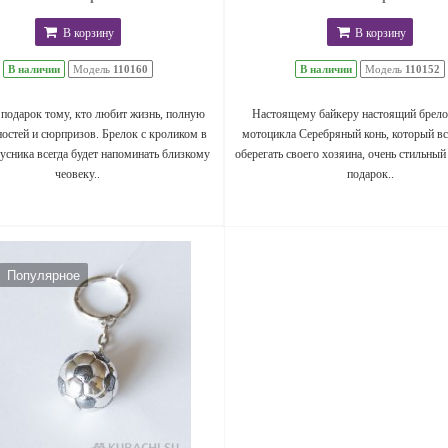
В корзину
В корзину
В наличии
Модель
110160
В наличии
Модель
110152
подарок тому, кто любит жизнь, полную
Настоящему байкеру настоящий брело
остей и сюрпризов. Брелок с кроликом в
мотоцикла Серебряный конь, который вс
усника всегда будет напоминать близкому
оберегать своего хозяина, очень стильный
чеовеку..
подарок..
Популярное