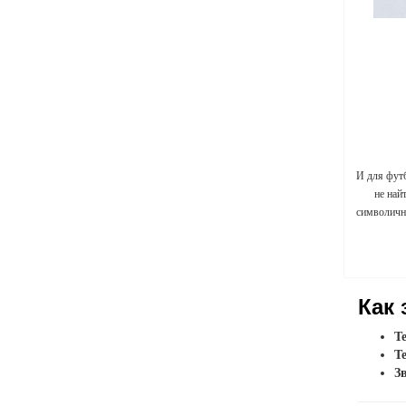
И для фут
не най
символичны
Как 
Т
Т
З