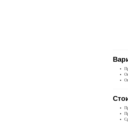
Вар
Пр
Оп
О
Стои
Пр
Пр
Ср