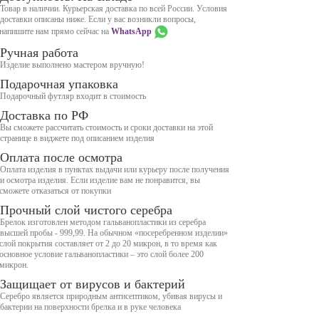
Товар в наличии. Курьерская доставка по всей России. Условия
доставки описаны ниже. Если у вас возникли вопросы,
напишите нам прямо сейчас на
WhatsApp
Ручная работа
Изделие выполнено мастером вручную!
Подарочная упаковка
Подарочный футляр входит в стоимость
Доставка по РФ
Вы сможете рассчитать стоимость и сроки доставки на этой
странице в виджете под описанием изделия
Оплата после осмотра
Оплата изделия в пунктах выдачи или курьеру после получения
и осмотра изделия. Если изделие вам не понравится, вы
сможете отказаться от покупки
Прочный слой чистого серебра
Брелок изготовлен методом гальванопластики из серебра
высшей пробы - 999,99. На обычном «посеребренном изделии»
слой покрытия составляет от 2 до 20 микрон, в то время как
основное условие гальванопластики – это слой более 200
микрон.
Защищает от вирусов и бактерий
Серебро является природным антисептиком, убивая вирусы и
бактерии на поверхности брелка и в руке человека