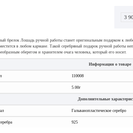
3 9
ный брелок Лошадь ручной работы станет оригинальным подарком к любо
местится в любом кармане. Такой серебряный подарок ручной работы неп
оеобразным оберегом и хранителем очага человека, который его носит.
Информация о товаре
л
110008
5.00г
Дополнительные характери
ал
Гальванопластическое серебро
серебра
925