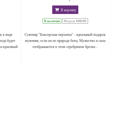
В корзину
В наличии
Модель
110145
к в виде
Сувенир "Боксерская перчатка" - идеальный подарок
егда будет
мужчине, если он по природе боец. Мужество и сила
 и красивый
отображаются в этом серебряном брелке...