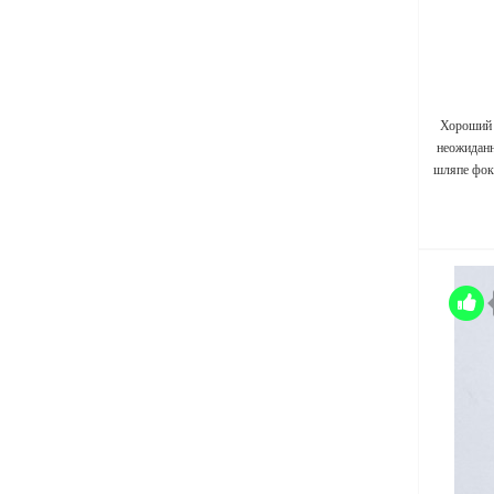
Хороший 
неожиданн
шляпе фок