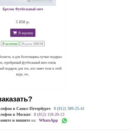
Брелок Футбольный мяч
5 850 р.
В корзину
В наличии
Модель
110134
болиста, и для болельщика-лучше подарка
ти, серебряный футбольный мяч очень
й подарок для тех, кто знает толк в этой
игре, оч..
заказать?
елефон в Санкт-Петербурге
:
8 (812) 389-25-41
елефон в Москве
:
8 (812) 118-20-13
воните и пишите
на:
WhatsApp