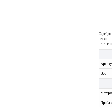
Серебря
легко по
стать св
Артику
Вес
Матери
Проба 