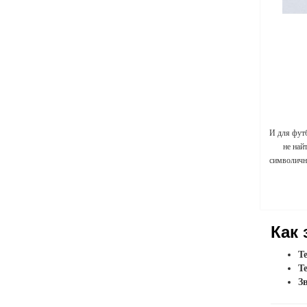
И для фут
не най
символичны
Как 
Т
Т
З