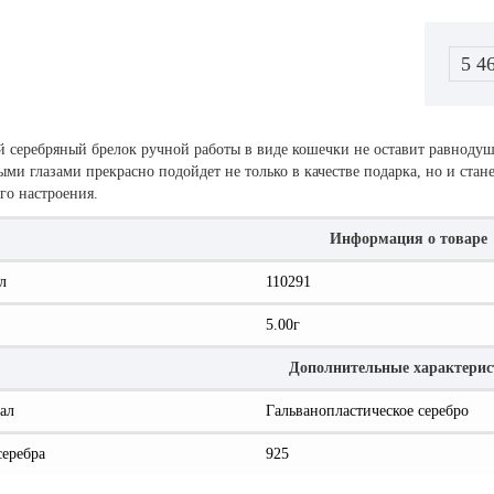
5 4
й серебряный брелок ручной работы в виде кошечки не оставит равноду
ми глазами прекрасно подойдет не только в качестве подарка, но и стан
го настроения.
Информация о товаре
л
110291
5.00г
Дополнительные характери
ал
Гальванопластическое серебро
серебра
925