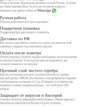
Товар в наличии. Курьерская доставка по всей России. Условия
доставки описаны ниже. Если у вас возникли вопросы,
напишите нам прямо сейчас на
WhatsApp
Ручная работа
Изделие выполнено мастером вручную!
Подарочная упаковка
Подарочный футляр входит в стоимость
Доставка по РФ
Вы сможете рассчитать стоимость и сроки доставки на этой
странице в виджете под описанием изделия
Оплата после осмотра
Оплата изделия в пунктах выдачи или курьеру после получения
и осмотра изделия. Если изделие вам не понравится, вы
сможете отказаться от покупки
Прочный слой чистого серебра
Брелок изготовлен методом гальванопластики из серебра
высшей пробы - 999,99. На обычном «посеребренном изделии»
слой покрытия составляет от 2 до 20 микрон, в то время как
основное условие гальванопластики – это слой более 200
микрон.
Защищает от вирусов и бактерий
Серебро является природным антисептиком, убивая вирусы и
бактерии на поверхности брелка и в руке человека