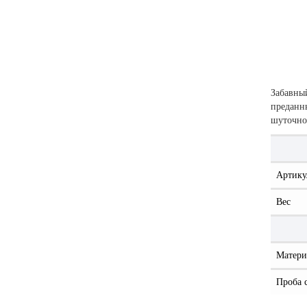
Забавны
преданны
шуточно
Артику
Вес
Матери
Проба 