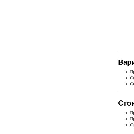
Вар
Пр
Оп
О
Стои
Пр
Пр
Ср