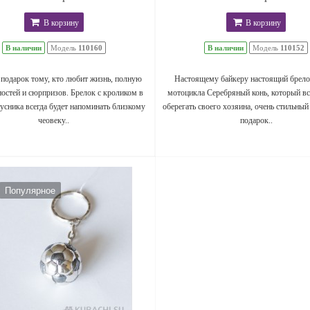
В корзину
В корзину
В наличии
Модель
110160
В наличии
Модель
110152
подарок тому, кто любит жизнь, полную
Настоящему байкеру настоящий брело
остей и сюрпризов. Брелок с кроликом в
мотоцикла Серебряный конь, который вс
усника всегда будет напоминать близкому
оберегать своего хозяина, очень стильный
чеовеку..
подарок..
Популярное