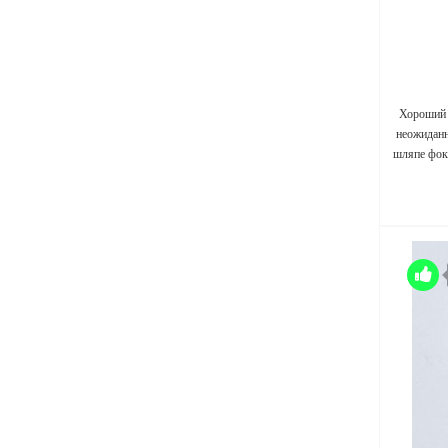
Хороший 
неожиданн
шляпе фок