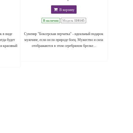
В корзину
В наличии
Модель
110145
к в виде
Сувенир "Боксерская перчатка" - идеальный подарок
егда будет
мужчине, если он по природе боец. Мужество и сила
 и красивый
отображаются в этом серебряном брелке...