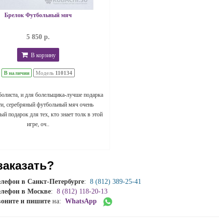
Брелок Футбольный мяч
5 850 р.
В корзину
В наличии
Модель
110134
болиста, и для болельщика-лучше подарка
ти, серебряный футбольный мяч очень
й подарок для тех, кто знает толк в этой
игре, оч..
заказать?
елефон в Санкт-Петербурге
:
8 (812) 389-25-41
елефон в Москве
:
8 (812) 118-20-13
воните и пишите
на:
WhatsApp