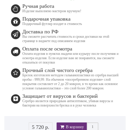
Ручная работа
Изделие выполнено мастером вручную!
Подарочная упаковка
Подарочный футляр входит в стоимость
Доставка по РФ
Вы сможете рассчитать стоимость и сроки доставки на этой
странице в виджете под описанием изделия
Оплата после осмотра
Оплата изделия в пунктах выдачи или курьеру после получения и
осмотра изделия. Если изделие вам не понравится, вы сможете
отказаться от покупки
Прочный слой чистого серебра
Брелок изготовлен методом гальванопластики из серебра высшей
пробы - 999,99. На обычном «посеребренном изделии» слой
покрытия составляет от 2 до 20 микрон, в то время как основное
условие гальванопластики – это слой более 200 микрон.
Защищает от вирусов и бактерий
Серебро является природным антисептиком, убивая вирусы и
бактерии на поверхности брелка и в руке человека
5 720 р.
В корзину