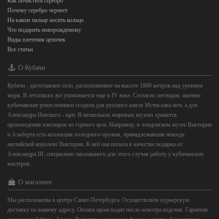
Как почистить серебро
Почему серебро чернеет
На каком пальце носить кольцо
Что подарить новорожденому
Виды плетения цепочек
Все статьи
О Кубачи
Кубачи - дагестанское село, расположенное на высоте 1800 метров над уровнем
моря. В летописях аул упоминается еще в IV веке. Согласно легендам, именно
кубачинские ремесленники создали для русского князя Мстислава меч, а для
Александра Невского - щит. В нескольких мировых музеях хранятся
произведения ювелиров из горного аула. Например, в лондонском музее Виктории
и Альберта есть коллекция холодного оружия, принадлежавшая некогда
английской королеве Виктории. К ней она попала в качестве подарка от
Александра III, специально заказавшего для этого случая работу у кубачинских
мастеров.
О магазине
Мы расположены в центре Санкт-Петербурга. Осуществляем курьерскую
доставку по вашему адресу. Оплата происходит после осмотра изделия. Гарантия