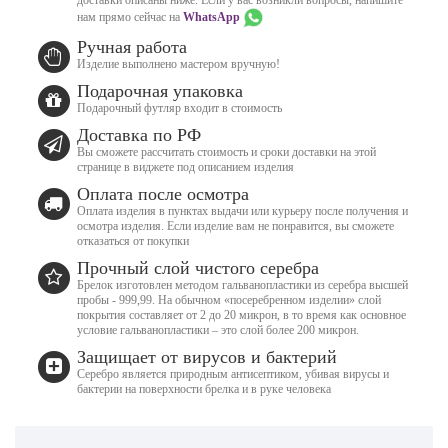
нам прямо сейчас на
WhatsApp
Ручная работа
Изделие выполнено мастером вручную!
Подарочная упаковка
Подарочный футляр входит в стоимость
Доставка по РФ
Вы сможете рассчитать стоимость и сроки доставки на этой
странице в виджете под описанием изделия
Оплата после осмотра
Оплата изделия в пунктах выдачи или курьеру после получения и
осмотра изделия. Если изделие вам не понравится, вы сможете
отказаться от покупки
Прочный слой чистого серебра
Брелок изготовлен методом гальванопластики из серебра высшей
пробы - 999,99. На обычном «посеребренном изделии» слой
покрытия составляет от 2 до 20 микрон, в то время как основное
условие гальванопластики – это слой более 200 микрон.
Защищает от вирусов и бактерий
Серебро является природным антисептиком, убивая вирусы и
бактерии на поверхности брелка и в руке человека