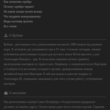
Как почистить серебро
Почему серебро чернеет
На каком пальце носить кольцо
Что подарить новорожденому
Виды плетения цепочек
Все статьи
О Кубачи
Кубачи - дагестанское село, расположенное на высоте 1800 метров над уровнем
моря. В летописях аул упоминается еще в IV веке. Согласно легендам, именно
кубачинские ремесленники создали для русского князя Мстислава меч, а для
Александра Невского - щит. В нескольких мировых музеях хранятся
произведения ювелиров из горного аула. Например, в лондонском музее Виктории
и Альберта есть коллекция холодного оружия, принадлежавшая некогда
английской королеве Виктории. К ней она попала в качестве подарка от
Александра III, специально заказавшего для этого случая работу у кубачинских
мастеров.
О магазине
Мы расположены в центре Санкт-Петербурга. Осуществляем курьерскую
доставку по вашему адресу. Оплата происходит после осмотра изделия. Гарантия