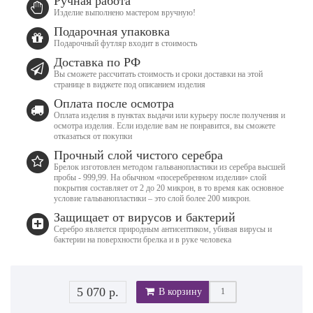
Ручная работа
Изделие выполнено мастером вручную!
Подарочная упаковка
Подарочный футляр входит в стоимость
Доставка по РФ
Вы сможете рассчитать стоимость и сроки доставки на этой
странице в виджете под описанием изделия
Оплата после осмотра
Оплата изделия в пунктах выдачи или курьеру после получения и
осмотра изделия. Если изделие вам не понравится, вы сможете
отказаться от покупки
Прочный слой чистого серебра
Брелок изготовлен методом гальванопластики из серебра высшей
пробы - 999,99. На обычном «посеребренном изделии» слой
покрытия составляет от 2 до 20 микрон, в то время как основное
условие гальванопластики – это слой более 200 микрон.
Защищает от вирусов и бактерий
Серебро является природным антисептиком, убивая вирусы и
бактерии на поверхности брелка и в руке человека
5 070 р.
В корзину