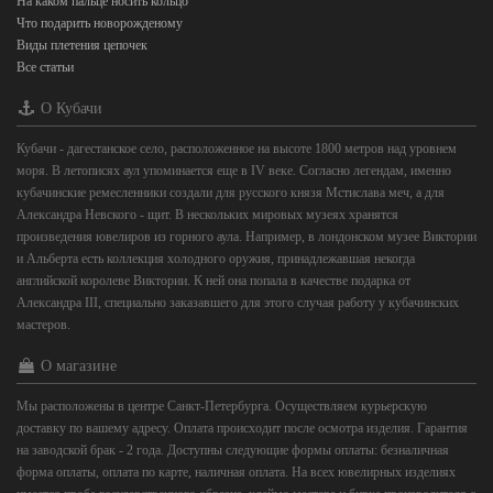
На каком пальце носить кольцо
Что подарить новорожденому
Виды плетения цепочек
Все статьи
О Кубачи
Кубачи - дагестанское село, расположенное на высоте 1800 метров над уровнем
моря. В летописях аул упоминается еще в IV веке. Согласно легендам, именно
кубачинские ремесленники создали для русского князя Мстислава меч, а для
Александра Невского - щит. В нескольких мировых музеях хранятся
произведения ювелиров из горного аула. Например, в лондонском музее Виктории
и Альберта есть коллекция холодного оружия, принадлежавшая некогда
английской королеве Виктории. К ней она попала в качестве подарка от
Александра III, специально заказавшего для этого случая работу у кубачинских
мастеров.
О магазине
Мы расположены в центре Санкт-Петербурга. Осуществляем курьерскую
доставку по вашему адресу. Оплата происходит после осмотра изделия. Гарантия
на заводской брак - 2 года. Доступны следующие формы оплаты: безналичная
форма оплаты, оплата по карте, наличная оплата. На всех ювелирных изделиях