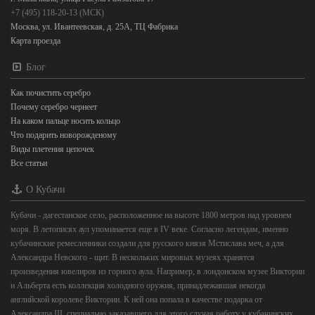
+7 (495) 118-20-13 (МСК)
Москва, ул. Ивантеевская, д. 25А, ТЦ Фабрика
Карта проезда
Блог
Как почистить серебро
Почему серебро чернеет
На каком пальце носить кольцо
Что подарить новорожденому
Виды плетения цепочек
Все статьи
О Кубачи
Кубачи - дагестанское село, расположенное на высоте 1800 метров над уровнем
моря. В летописях аул упоминается еще в IV веке. Согласно легендам, именно
кубачинские ремесленники создали для русского князя Мстислава меч, а для
Александра Невского - щит. В нескольких мировых музеях хранятся
произведения ювелиров из горного аула. Например, в лондонском музее Виктории
и Альберта есть коллекция холодного оружия, принадлежавшая некогда
английской королеве Виктории. К ней она попала в качестве подарка от
Александра III, специально заказавшего для этого случая работу у кубачинских