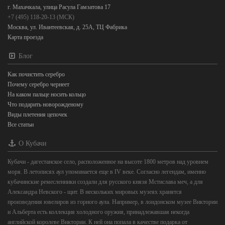
г. Махачкала, улица Расула Гамзатова 17
+7 (495) 118-20-13 (МСК)
Москва, ул. Ивантеевская, д. 25А, ТЦ Фабрика
Карта проезда
Блог
Как почистить серебро
Почему серебро чернеет
На каком пальце носить кольцо
Что подарить новорожденому
Виды плетения цепочек
Все статьи
О Кубачи
Кубачи - дагестанское село, расположенное на высоте 1800 метров над уровнем
моря. В летописях аул упоминается еще в IV веке. Согласно легендам, именно
кубачинские ремесленники создали для русского князя Мстислава меч, а для
Александра Невского - щит. В нескольких мировых музеях хранятся
произведения ювелиров из горного аула. Например, в лондонском музее Виктории
и Альберта есть коллекция холодного оружия, принадлежавшая некогда
английской королеве Виктории. К ней она попала в качестве подарка от