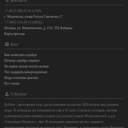
Контакты
+7 (812) 389-25-41 (СПб)
г. Махачкала, улица Расула Гамзатова 17
+7 (495) 118-20-13 (МСК)
Москва, ул. Ивантеевская, д. 25А, ТЦ Фабрика
Карта проезда
Блог
Как почистить серебро
Почему серебро чернеет
На каком пальце носить кольцо
Что подарить новорожденому
Виды плетения цепочек
Все статьи
О Кубачи
Кубачи - дагестанское село, расположенное на высоте 1800 метров над уровнем
моря. В летописях аул упоминается еще в IV веке. Согласно легендам, именно
кубачинские ремесленники создали для русского князя Мстислава меч, а для
Александра Невского - щит. В нескольких мировых музеях хранятся
произведения ювелиров из горного аула. Например, в лондонском музее Виктории