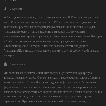
Все статьи
О Кубачи
Кубачи - дагестанское село, расположенное на высоте 1800 метров над уровнем
моря. В летописях аул упоминается еще в IV веке. Согласно легендам, именно
кубачинские ремесленники создали для русского князя Мстислава меч, а для
Александра Невского - щит. В нескольких мировых музеях хранятся
произведения ювелиров из горного аула. Например, в лондонском музее Виктории
и Альберта есть коллекция холодного оружия, принадлежавшая некогда
английской королеве Виктории. К ней она попала в качестве подарка от
Александра III, специально заказавшего для этого случая работу у кубачинских
мастеров.
О магазине
Мы расположены в центре Санкт-Петербурга. Осуществляем курьерскую
доставку по вашему адресу. Оплата происходит после осмотра изделия. Гарантия
на заводской брак - 2 года. Доступны следующие формы оплаты: безналичная
форма оплаты, оплата по карте, наличная оплата. На всех ювелирных изделиях
имеется проба государственного образца, клеймо мастера и бирка производителя с
указанием производителя, наименования изделия, артикула, веса и других
характеристик. При оплате вы получается полный пакет документов,