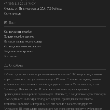
+7 (495) 118-20-13 (МСК)
Москва, ул. Ивантеевская, д. 25А, ТЦ Фабрика
Карта проезда
Блог
Как почистить серебро
Почему серебро чернеет
На каком пальце носить кольцо
Что подарить новорожденому
Виды плетения цепочек
Все статьи
О Кубачи
Кубачи - дагестанское село, расположенное на высоте 1800 метров над уровнем
моря. В летописях аул упоминается еще в IV веке. Согласно легендам, именно
кубачинские ремесленники создали для русского князя Мстислава меч, а для
Александра Невского - щит. В нескольких мировых музеях хранятся
произведения ювелиров из горного аула. Например, в лондонском музее Виктории
и Альберта есть коллекция холодного оружия, принадлежавшая некогда
английской королеве Виктории. К ней она попала в качестве подарка от
Александра III, специально заказавшего для этого случая работу у кубачинских