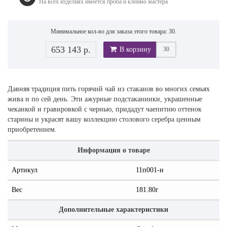
На всех изделиях имеется проба и клеймо мастера
Минимальное кол-во для заказа этого товара: 30.
653 143 р.
В корзину
Давняя традиция пить горячий чай из стаканов во многих семьях
жива и по сей день. Эти ажурные подстаканники, украшенные
чеканкой и гравировкой с чернью, придадут чаепитию оттенок
старины и украсят вашу коллекцию столового серебра ценным
приобретением.
Информация о товаре
Артикул
11п001-н
Вес
181.80г
Дополнительные характеристики