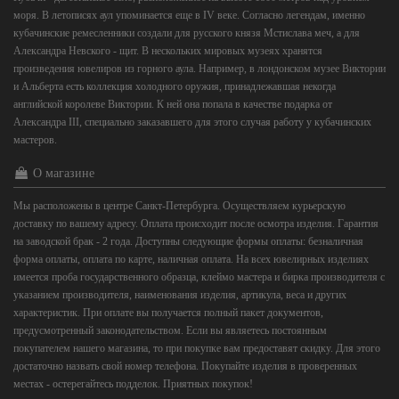
моря. В летописях аул упоминается еще в IV веке. Согласно легендам, именно
кубачинские ремесленники создали для русского князя Мстислава меч, а для
Александра Невского - щит. В нескольких мировых музеях хранятся
произведения ювелиров из горного аула. Например, в лондонском музее Виктории
и Альберта есть коллекция холодного оружия, принадлежавшая некогда
английской королеве Виктории. К ней она попала в качестве подарка от
Александра III, специально заказавшего для этого случая работу у кубачинских
мастеров.
О магазине
Мы расположены в центре Санкт-Петербурга. Осуществляем курьерскую
доставку по вашему адресу. Оплата происходит после осмотра изделия. Гарантия
на заводской брак - 2 года. Доступны следующие формы оплаты: безналичная
форма оплаты, оплата по карте, наличная оплата. На всех ювелирных изделиях
имеется проба государственного образца, клеймо мастера и бирка производителя с
указанием производителя, наименования изделия, артикула, веса и других
характеристик. При оплате вы получается полный пакет документов,
предусмотренный законодательством. Если вы являетесь постоянным
покупателем нашего магазина, то при покупке вам предоставят скидку. Для этого
достаточно назвать свой номер телефона. Покупайте изделия в проверенных
местах - остерегайтесь подделок. Приятных покупок!