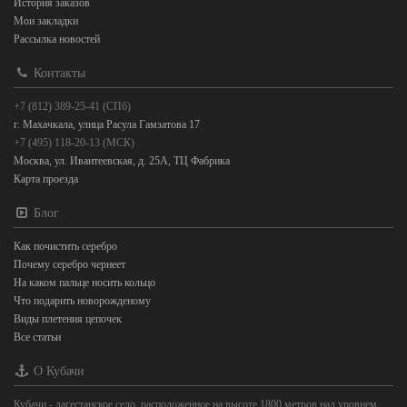
История заказов
Мои закладки
Рассылка новостей
Контакты
+7 (812) 389-25-41 (СПб)
г. Махачкала, улица Расула Гамзатова 17
+7 (495) 118-20-13 (МСК)
Москва, ул. Ивантеевская, д. 25А, ТЦ Фабрика
Карта проезда
Блог
Как почистить серебро
Почему серебро чернеет
На каком пальце носить кольцо
Что подарить новорожденому
Виды плетения цепочек
Все статьи
О Кубачи
Кубачи - дагестанское село, расположенное на высоте 1800 метров над уровнем