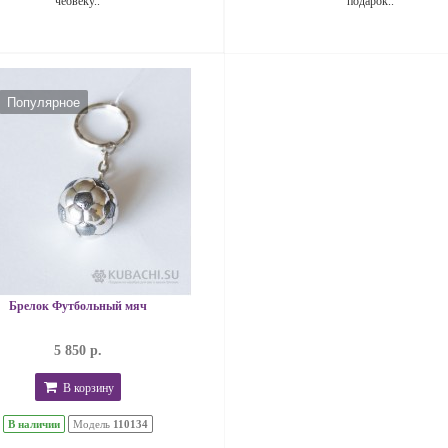
чеовеку..
подарок..
Популярное
Брелок Футбольный мяч
5 850 р.
В корзину
В наличии
Модель
110134