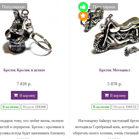
Популярное
Популярное
TOP
Брелок Кролик в шляпе
Брелок Мотоцикл
7 020 р.
5 070 р.
В корзину
В корзину
В наличии
Модель
110160
В наличии
Модель
110152
подарок тому, кто любит жизнь, полную
Настоящему байкеру настоящий брело
остей и сюрпризов. Брелок с кроликом в
мотоцикла Серебряный конь, который вс
усника всегда будет напоминать близкому
оберегать своего хозяина, очень стильный