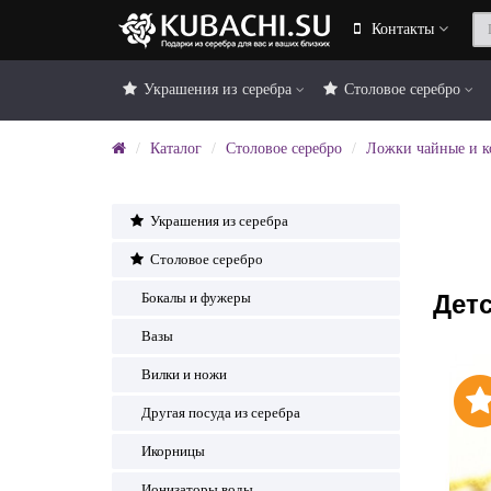
Контакты
Украшения из серебра
Столовое серебро
Каталог
Столовое серебро
Ложки чайные и 
Украшения из серебра
Столовое серебро
Детс
Бокалы и фужеры
Вазы
Вилки и ножи
Другая посуда из серебра
Икорницы
Ионизаторы воды