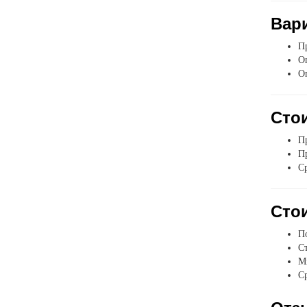
Вар
Пр
Оп
О
Стои
Пр
Пр
Ср
Стои
П
Ст
Мы
Ср