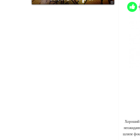
Хороший 
неожиданн
шляпе фок