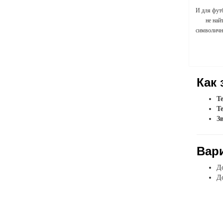
И для фут
не най
символичны
Как 
Т
Т
З
Вар
До
До