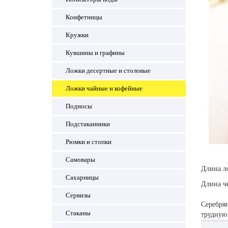
Конфетницы
Кружки
Кувшины и графины
Ложки десертные и столовые
Ложки чайные и кофейные
Подносы
Подстаканники
Рюмки и стопки
Самовары
Длина л
Сахарницы
Длина че
Сервизы
Серебрян
Стаканы
трудную 