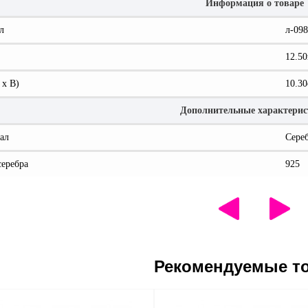
Информация о товаре
л
л-098
12.50
 x В)
10.30
Дополнительные характери
ал
Сере
серебра
925
Рекомендуемые т