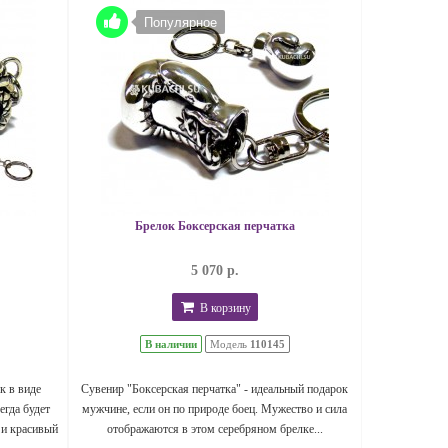
Популярное
Брелок Боксерская перчатка
5 070 р.
В корзину
В наличии
Модель
110145
к в виде
Сувенир "Боксерская перчатка" - идеальный подарок
егда будет
мужчине, если он по природе боец. Мужество и сила
 и красивый
отображаются в этом серебряном брелке...