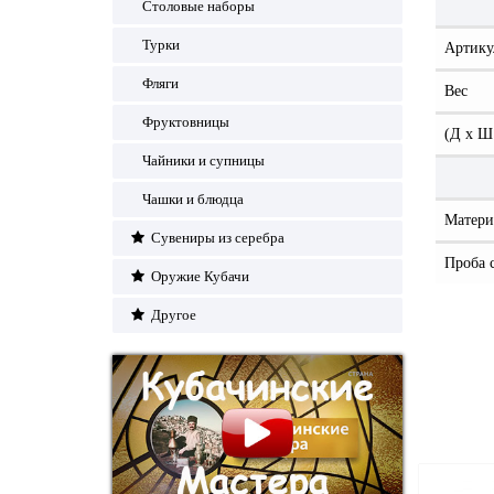
Столовые наборы
Турки
Артику
Фляги
Вес
Фруктовницы
(Д x Ш
Чайники и супницы
Чашки и блюдца
Матери
Сувениры из серебра
Проба 
Оружие Кубачи
Другое