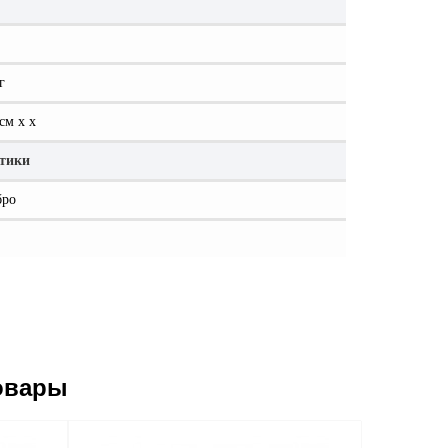
г
см x x
стики
бро
овары