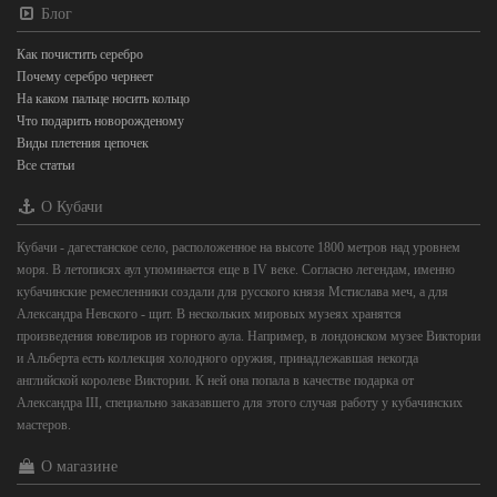
Блог
Как почистить серебро
Почему серебро чернеет
На каком пальце носить кольцо
Что подарить новорожденому
Виды плетения цепочек
Все статьи
О Кубачи
Кубачи - дагестанское село, расположенное на высоте 1800 метров над уровнем
моря. В летописях аул упоминается еще в IV веке. Согласно легендам, именно
кубачинские ремесленники создали для русского князя Мстислава меч, а для
Александра Невского - щит. В нескольких мировых музеях хранятся
произведения ювелиров из горного аула. Например, в лондонском музее Виктории
и Альберта есть коллекция холодного оружия, принадлежавшая некогда
английской королеве Виктории. К ней она попала в качестве подарка от
Александра III, специально заказавшего для этого случая работу у кубачинских
мастеров.
О магазине