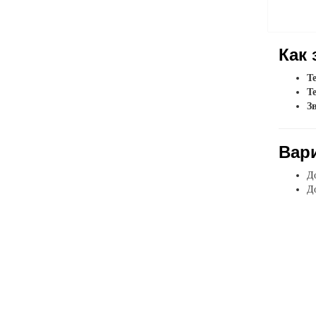
Как 
Т
Т
З
Вар
До
До