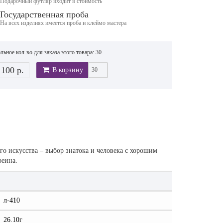
Подарочный футляр входит в стоимость
Государственная проба
На всех изделиях имеется проба и клеймо мастера
ьное кол-во для заказа этого товара: 30.
 100 р.
В корзину
о искусства – выбор знатока и человека с хорошим
реина.
л-410
26.10г