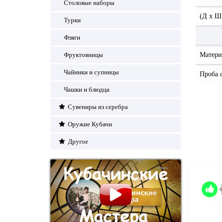
Столовые наборы
(Д x Ш
Турки
Фляги
Фруктовницы
Матери
Чайники и супницы
Проба 
Чашки и блюдца
Сувениры из серебра
Оружие Кубачи
Другое