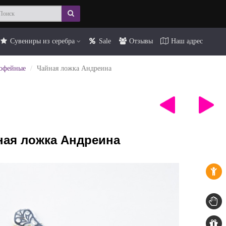
Сувениры из серебра
Sale
Отзывы
Наш адрес
кофейные
Чайная ложка Андреина
ная ложка Андреина