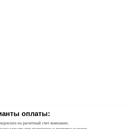
ианты оплаты:
едоплата на расчетный счет компании;
лата курьеру при получении и проверке изделия.