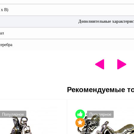
 x В)
Дополнительные характери
ал
серебра
Рекомендуемые т
Популярное
Популярное
TOP