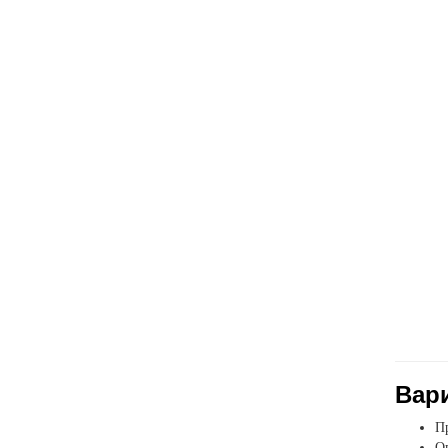
Вар
Пр
Оп