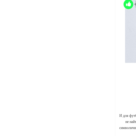
И для фут
не най
символичны