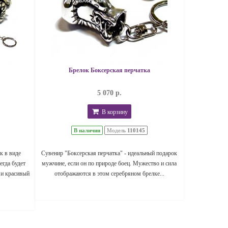
Брелок Боксерская перчатка
5 070 р.
В корзину
В наличии
Модель
110145
к в виде
Сувенир "Боксерская перчатка" - идеальный подарок
егда будет
мужчине, если он по природе боец. Мужество и сила
 и красивый
отображаются в этом серебряном брелке...