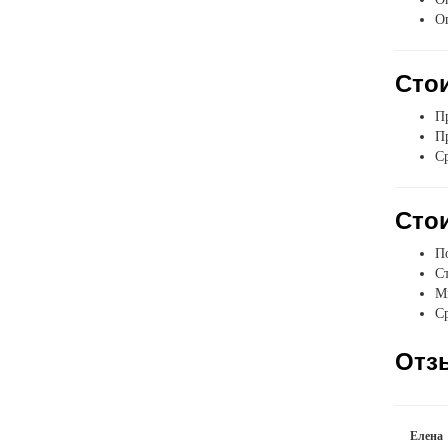
О
Стои
Пр
Пр
Ср
Стои
П
Ст
Мы
Ср
Отз
Елена