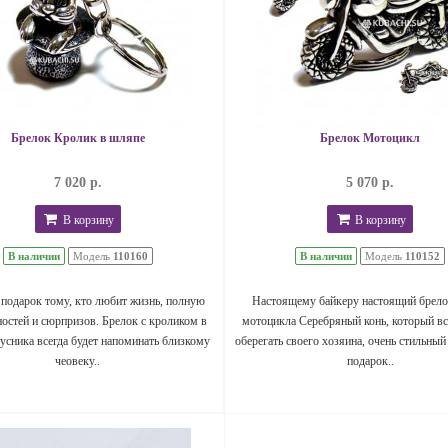
Брелок Кролик в шляпе
Брелок Мотоцикл
7 020 р.
5 070 р.
В корзину
В корзину
В наличии
Модель
110160
В наличии
Модель
110152
подарок тому, кто любит жизнь, полную
Настоящему байкеру настоящий брело
остей и сюрпризов. Брелок с кроликом в
мотоцикла Серебряный конь, который вс
усника всегда будет напоминать близкому
оберегать своего хозяина, очень стильный
чеовеку..
подарок..