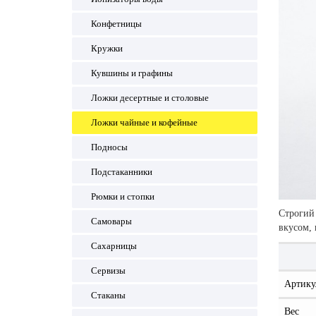
Конфетницы
Кружки
Кувшины и графины
Ложки десертные и столовые
Ложки чайные и кофейные
Подносы
Подстаканники
Рюмки и стопки
Строгий 
Самовары
вкусом, 
Сахарницы
Сервизы
Артику
Стаканы
Вес