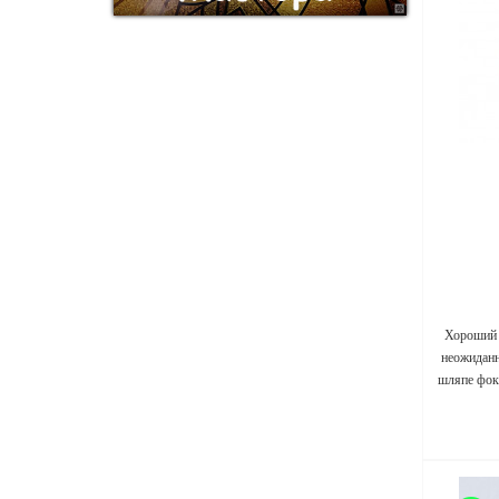
Хороший 
неожиданн
шляпе фок