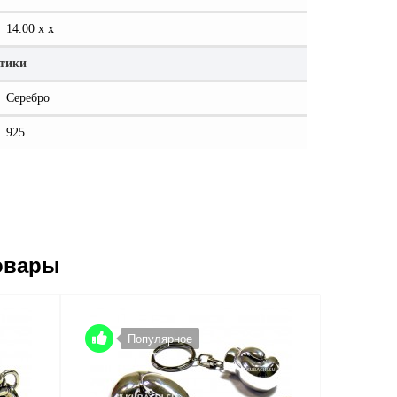
14.00 x x
стики
Серебро
925
овары
Популярное