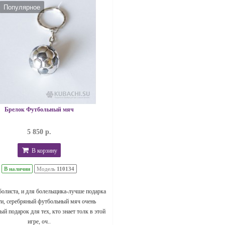
Популярное
Брелок Футбольный мяч
5 850 р.
В корзину
В наличии
Модель
110134
болиста, и для болельщика-лучше подарка
ти, серебряный футбольный мяч очень
й подарок для тех, кто знает толк в этой
игре, оч..