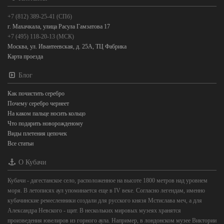
+7 (812) 389-25-41 (СПб)
г. Махачкала, улица Расула Гамзатова 17
+7 (495) 118-20-13 (МСК)
Москва, ул. Ивантеевская, д. 25А, ТЦ Фабрика
Карта проезда
Блог
Как почистить серебро
Почему серебро чернеет
На каком пальце носить кольцо
Что подарить новорожденому
Виды плетения цепочек
Все статьи
О Кубачи
Кубачи - дагестанское село, расположенное на высоте 1800 метров над уровнем
моря. В летописях аул упоминается еще в IV веке. Согласно легендам, именно
кубачинские ремесленники создали для русского князя Мстислава меч, а для
Александра Невского - щит. В нескольких мировых музеях хранятся
произведения ювелиров из горного аула. Например, в лондонском музее Виктории