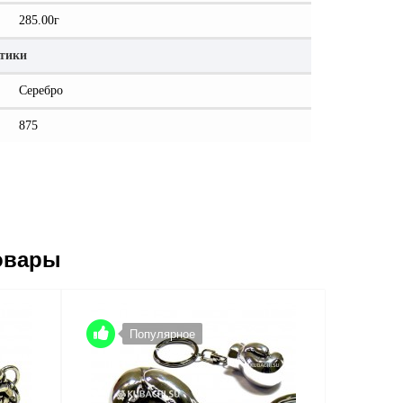
285.00г
стики
Серебро
875
овары
Популярное