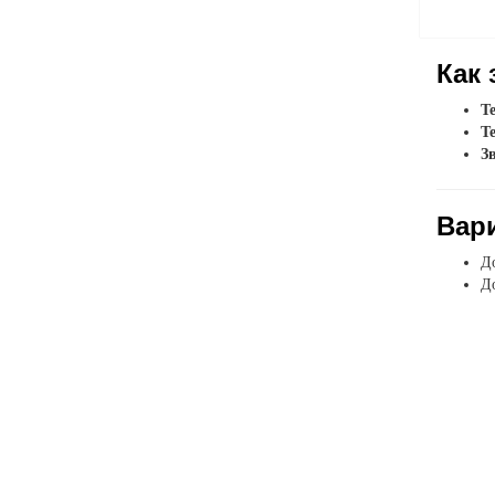
Как 
Т
Т
З
Вар
До
До