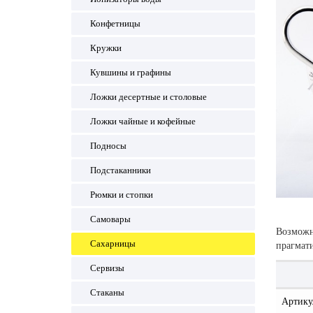
Конфетницы
Кружки
Кувшины и графины
Ложки десертные и столовые
Ложки чайные и кофейные
Подносы
Подстаканники
Рюмки и стопки
Самовары
Возможно
Сахарницы
прагмати
Сервизы
Стаканы
Артику