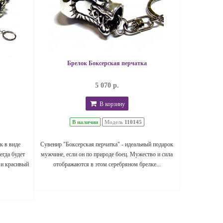
Брелок Боксерская перчатка
5 070 р.
В корзину
В наличии
Модель
110145
к в виде
Сувенир "Боксерская перчатка" - идеальный подарок
егда будет
мужчине, если он по природе боец. Мужество и сила
 и красивый
отображаются в этом серебряном брелке...