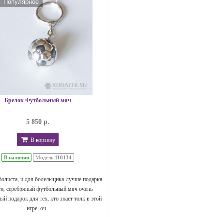
Популярное
Брелок Футбольный мяч
5 850 р.
В корзину
В наличии
Модель
110134
болиста, и для болельщика-лучше подарка
ти, серебряный футбольный мяч очень
й подарок для тех, кто знает толк в этой
игре, оч..