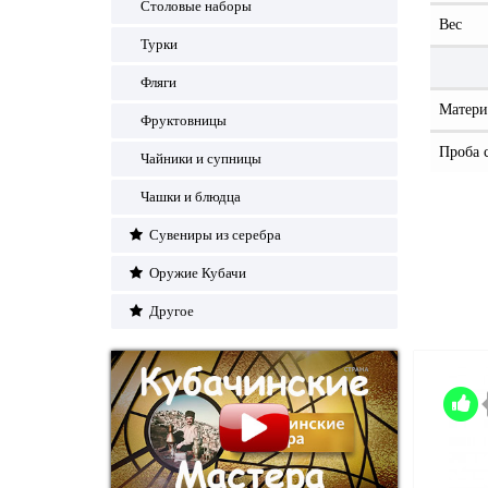
Столовые наборы
Вес
Турки
Фляги
Матери
Фруктовницы
Проба 
Чайники и супницы
Чашки и блюдца
Сувениры из серебра
Оружие Кубачи
Другое