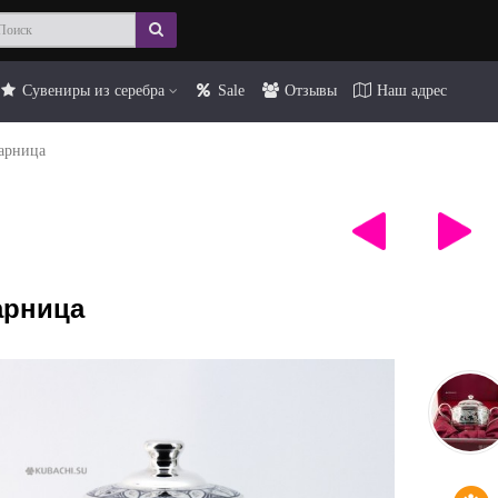
Сувениры из серебра
Sale
Отзывы
Наш адрес
арница
арница