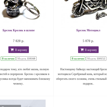
Брелок Кролик в шляпе
Брелок Мотоцикл
7 020 р.
5 070 р.
В корзину
В корзину
В наличии
Модель
110160
В наличии
Модель
110152
подарок тому, кто любит жизнь, полную
Настоящему байкеру настоящий брело
остей и сюрпризов. Брелок с кроликом в
мотоцикла Серебряный конь, который вс
усника всегда будет напоминать близкому
оберегать своего хозяина, очень стильный
чеовеку..
подарок..