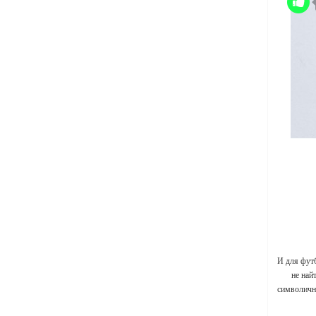
И для фут
не най
символичны