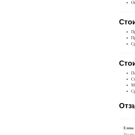
О
Стои
Пр
Пр
Ср
Стои
П
Ст
Мы
Ср
Отз
Елена
Москва