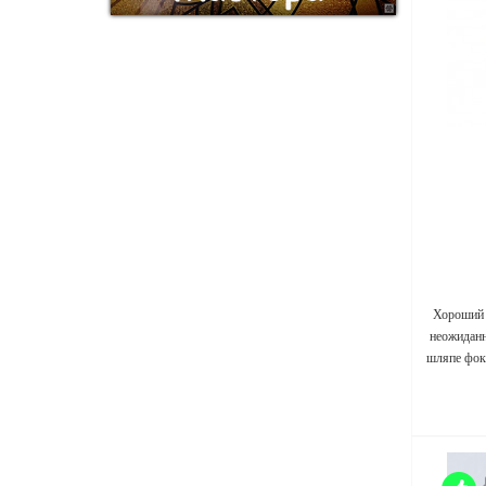
Хороший 
неожиданн
шляпе фок