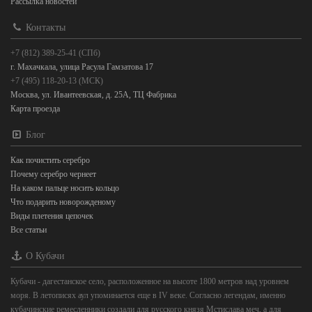
Рассылка новостей
Контакты
+7 (812) 389-25-41 (СПб)
г. Махачкала, улица Расула Гамзатова 17
+7 (495) 118-20-13 (МСК)
Москва, ул. Ивантеевская, д. 25А, ТЦ Фабрика
Карта проезда
Блог
Как почистить серебро
Почему серебро чернеет
На каком пальце носить кольцо
Что подарить новорожденому
Виды плетения цепочек
Все статьи
О Кубачи
Кубачи - дагестанское село, расположенное на высоте 1800 метров над уровнем
моря. В летописях аул упоминается еще в IV веке. Согласно легендам, именно
кубачинские ремесленники создали для русского князя Мстислава меч, а для