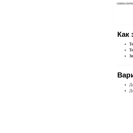
символичны
Как 
Т
Т
З
Вар
До
До