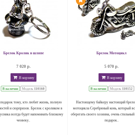
Брелок Кролик в шляпе
Брелок Мотоцикл
7 020 р.
5 070 р.
В корзину
В корзину
В наличии
Модель
110160
В наличии
Модель
110152
подарок тому, кто любит жизнь, полную
Настоящему байкеру настоящий брело
остей и сюрпризов. Брелок с кроликом в
мотоцикла Серебряный конь, который вс
усника всегда будет напоминать близкому
оберегать своего хозяина, очень стильный
чеовеку..
подарок..