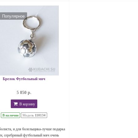
Популярное
Брелок Футбольный мяч
5 850 р.
В корзину
В наличии
Модель
110134
болиста, и для болельщика-лучше подарка
ти, серебряный футбольный мяч очень