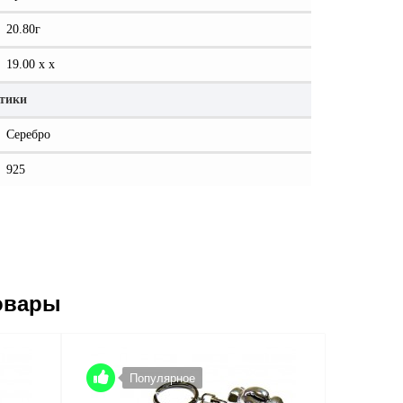
20.80г
19.00 x x
стики
Серебро
925
овары
Популярное