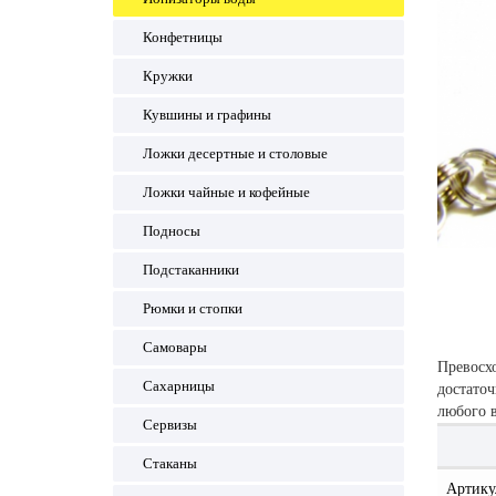
Конфетницы
Кружки
Кувшины и графины
Ложки десертные и столовые
Ложки чайные и кофейные
Подносы
Подстаканники
Рюмки и стопки
Самовары
Превосх
Сахарницы
достаточ
любого в
Сервизы
Стаканы
Артику