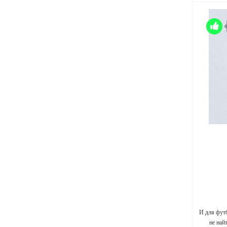
И для фут
не най