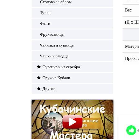
Столовые наборы
Вес
Турки
(Д x Ш
Фляги
Фруктовницы
Чайники и супницы
Матери
Чашки и блюдца
Проба 
Сувениры из серебра
Оружие Кубачи
Другое