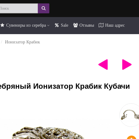
Сувениры из серебра
Sale
Отзывы
Наш адрес
Ионизатор Крабик
ебряный Ионизатор Крабик Кубачи