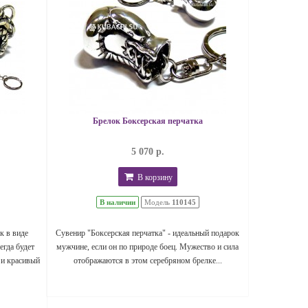
Брелок Боксерская перчатка
5 070 р.
В корзину
В наличии
Модель
110145
к в виде
Сувенир "Боксерская перчатка" - идеальный подарок
егда будет
мужчине, если он по природе боец. Мужество и сила
 и красивый
отображаются в этом серебряном брелке...