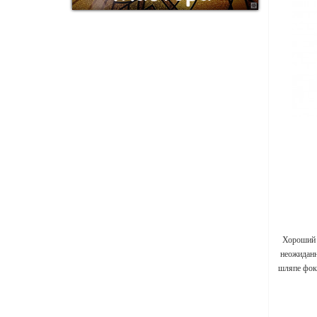
Хороший 
неожиданн
шляпе фок