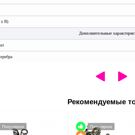
 x В)
Дополнительные характери
ал
серебра
Рекомендуемые т
Популярное
Популярное
TOP