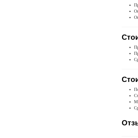
Пр
Оп
О
Стои
Пр
Пр
Ср
Стои
П
Ст
Мы
Ср
Отз